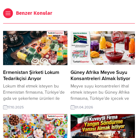
Benzer Konular
Ermenistan Şirketi Lokum
Güney Afrika Meyve Suyu
Tedarikçisi Arıyor
Konsantreleri Almak İstiyor
Lokum ithal etmek isteyen bu
Meyve suyu konsantreleri ithal
Ermenistan firmasına, Türkiye’de
etmek isteyen bu Güney Afrika
gıda ve şekerleme ürünleri ile
firmasına, Türkiye’de içecek ve
lokum üreticisi veya tedarikçisi
meyve işleme teknolojileri ile
17.10.2025
01.04.2026
olan ihracatçı firmalar teklif
meyve suyu konsantreleri
sunabilirler. Yeni bir ihracat pazarı
üreticisi veya tedarikçisi olan
fırsatı olan bu alım ilanının iletişim
ihracatçı firmalar teklif sunabilirler.
bilgilerine TurkishExporter VIP
Yeni bir ihracat pazarı fırsatı olan
üyeleri ile TE üyelik kredisi sahibi
bu alım ilanının iletişim bilgilerine