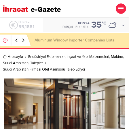
35
ALTIN
°C
KONYA
6.660,55
PARÇALI BULUTLU
Wooden Pallet Importer Companies Lists
Anasayfa
Endüstriyel Ekipmanlar
,
İnşaat ve Yapı Malzemeleri
,
Makine
,
Suudi Arabistan
,
Talepler
Suudi Arabistan Firması Otel Asansörü Talep Ediyor