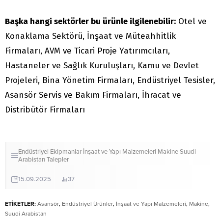
Başka hangi sektörler bu ürünle ilgilenebilir:
Otel ve
Konaklama Sektörü, İnşaat ve Müteahhitlik
Firmaları, AVM ve Ticari Proje Yatırımcıları,
Hastaneler ve Sağlık Kuruluşları, Kamu ve Devlet
Projeleri, Bina Yönetim Firmaları, Endüstriyel Tesisler,
Asansör Servis ve Bakım Firmaları, İhracat ve
Distribütör Firmaları
Endüstriyel Ekipmanlar
İnşaat ve Yapı Malzemeleri
Makine
Suudi
Arabistan
Talepler
15.09.2025
37
ETİKETLER:
Asansör
,
Endüstriyel Ürünler
,
İnşaat ve Yapı Malzemeleri
,
Makine
,
Suudi Arabistan