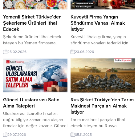
ihracat şirketleri erişebilmektedir.
TurkishExporter VIP üyeleri ile TE
➤ Bu ithalat alım talebinin
üyelik kredisi sahibi ihracat
detaylarına...
şirketleri erişebilmektedir....
Yemenli Şirket Türkiye’den
Kuveytli Firma Yangın
Şekerleme Ürünleri İthal
Söndürme Vanası Almak
Edecek
İstiyor
Şekerleme ürünleri ithal etmek
Kuveytli ithalatçı firma, yangın
isteyen bu Yemen firmasına,
söndürme vanaları tedariki için
Türkiye’de gıda ve şekerli
Türkiye’den güvenilir üretici ve
25.02.2026
23.06.2026
mamuller ile şekerleme üreticisi
ihracatçılar arıyor. Yangın
veya tedarikçisi olan ihracatçı
güvenliği ekipmanlarında yeni
firmalar teklif sunabilirler. Yeni bir
ihracat fırsatları yakalamak isteyen
ihracat pazarı fırsatı olan bu alım
firmalar için bu talep, Kuveyt
ilanının iletişim bilgilerine
pazarına giriş açısından önemli bir
TurkishExporter VIP üyeleri ile TE
iş birliği fırsatı sunuyor. İlan Tüm
üyelik kredisi sahibi ihracat
Avrupa ve Amerika’daki Yangın
şirketleri erişebilmektedir. ➤ Bu
Söndürme sektör firmaları listesini
Güncel Uluslararası Satın
Rus Şirket Türkiye’den Tarım
ithalat alım talebinin...
müşteri temsilcinizden isteyiniz
Alma Talepleri
Makinesi Parçaları Almak
İstiyor
Uluslararası ticarette fırsatlar,
doğru bilgiye zamanında ulaşan
Tarım makinesi parçaları ithal
firmalar için değer kazanır. Güncel
etmek isteyen bu Rusya
satın alma taleplerini takip ederek
firmasına, Türkiye’de tarım
29.07.2026
05.11.2025