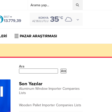
35
BIST
°C
KONYA
13.779,39
AZ BULUTLU
LERİ
PAZAR ARAŞTIRMASI
Ara
Ara
Son Yazılar
Aluminum Window Importer Companies
Lists
Wooden Pallet Importer Companies Lists