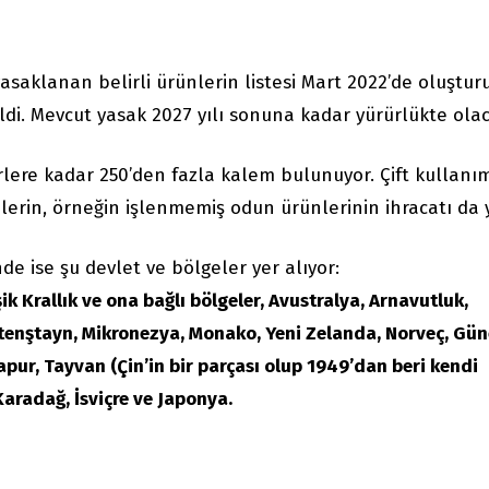
asaklanan belirli ürünlerin listesi Mart 2022’de oluştur
ldi. Mevcut yasak 2027 yılı sonuna kadar yürürlükte olac
ere kadar 250’den fazla kalem bulunuyor. Çift kullanım
lerin, örneğin işlenmemiş odun ürünlerinin ihracatı da 
de ise şu devlet ve bölgeler yer alıyor:
şik Krallık ve ona bağlı bölgeler, Avustralya, Arnavutluk,
tenştayn, Mikronezya, Monako, Yeni Zelanda, Norveç, Gü
ur, Tayvan (Çin’in bir parçası olup 1949’dan beri kendi
Karadağ, İsviçre ve Japonya.