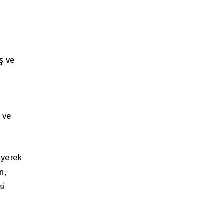
ş ve
 ve
eyerek
n,
si