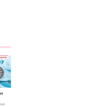
an
sya