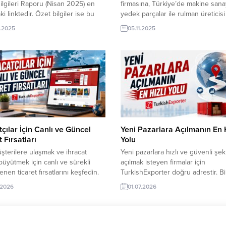
ilgileri Raporu (Nisan 2025) en
firmasına, Türkiye’de makine sana
i linktedir. Özet bilgiler ise bu
yedek parçalar ile rulman üreticis
izde okuyabilirsiniz. 1. Dış
tedarikçisi olan ihracatçı firmalar te
.2025
05.11.2025
 Politikası ve Mevzuat 2. Pazarın
sunabilirler. Yeni bir ihracat pazarı 
leri 3. Önemli Sektörler 4. İş
olan bu alım ilanının iletişim bilgile
n Dikkat Edilecek Hususlar 5.
TurkishExporter VIP üyeleri ile TE
Kuruluşu ve Yatırım Genel
kredisi sahibi ihracat şirketleri
ndirme:Ukrayna pazarı,...
erişebilmektedir. ➤ Bu ithalat alım
talebinin...
tçılar İçin Canlı ve Güncel
Yeni Pazarlara Açılmanın En H
 Fırsatları
Yolu
şterilere ulaşmak ve ihracat
Yeni pazarlara hızlı ve güvenli şek
 büyütmek için canlı ve sürekli
açılmak isteyen firmalar için
enen ticaret fırsatlarını keşfedin.
TurkishExporter doğru adrestir. B
ektörlerden güvenilir ithalatçı
doğrulanmış ithalatçıya ulaşın, yen
.2026
01.07.2026
rini tek noktadan inceleyin, doğru
bağlantıları kurun, ihracat fırsatları
la hızlı iletişim kurarak küresel
yakalayın ve markanızı dünyanın d
rda avantaj yakalayın. Yurt Dışı
yanındaki alıcılara tanıtın. ⮩ Yüzl
eplerinden Bazıları: Filistinli Firma,
yeni ihracat fırsatlarını görüntüleyi