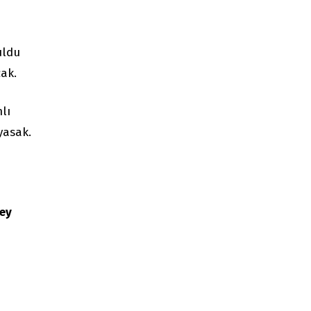
uldu
ak.
lı
yasak.
ney