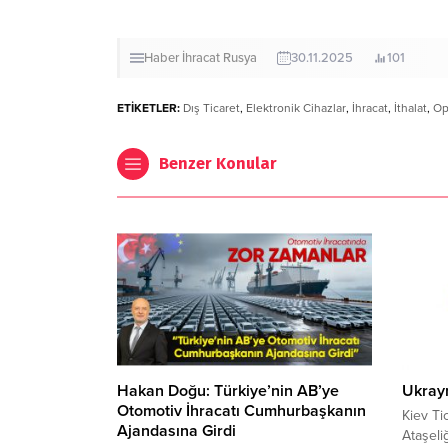
Haber
İhracat
Rusya
30.11.2025
101
ETİKETLER:
Dış Ticaret
,
Elektronik Cihazlar
,
İhracat
,
İthalat
,
Op
Benzer Konular
Hakan Doğu: Türkiye’nin AB’ye
Ukrayn
Otomotiv İhracatı Cumhurbaşkanın
Kiev Ti
Ajandasına Girdi
Ataşeli