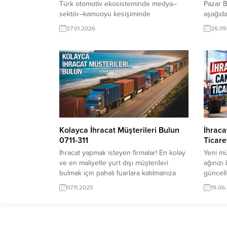
Türk otomotiv ekosisteminde medya–
Pazar B
sektör–kamuoyu kesişiminde
aşağıdak
konumlanan; analizleri ve iletişim
makalem
27.01.2026
26.09
perspektifiyle öne çıkan uzman Hakan
Ticaret
Doğu, otomotiv ihracatı konusunda X’te
Özellik
yaptığı paylaşımda şunları paylaştı:
Yaparke
“Türkiye’nin AB’ye otomotiv ihracatı
Şirket 
Cumhurbaşkanın ajandasına girmiş ve en
Değerle
üst seviyede bu konuyu konuşmuş.
Gerek Çin’lilere gerek diğerlerine ve
hatta imalatçılara verilen net mesajlarla
AB’nin artık Türkiye’den...
Kolayca İhracat Müşterileri Bulun
İhraca
0711-311
Ticaret
İhracat yapmak isteyen firmalar! En kolay
Yeni mü
ve en maliyetle yurt dışı müşterileri
ağınızı
bulmak için pahalı fuarlara katılmanıza
güncell
gerek yok. Pazar araştırması yapmak için
Farklı s
07.11.2025
19.06
onlarca ülkeye seyahat etmek hem pahalı
taleple
ve hem de yorucu bir süreçtir. İşin kolayı,
alıcılar
TurkishExporter üye olup sıkı takiptir. Her
pazarla
gün yüzlerce fırsat burada, aşağıdadır..
Alım Tal