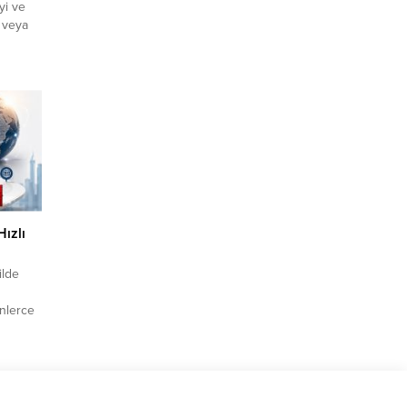
yi ve
i veya
klif
fırsatı
rine
 üyelik
ızlı
ilde
inlerce
i iş
nı
ört bir
erce
n!