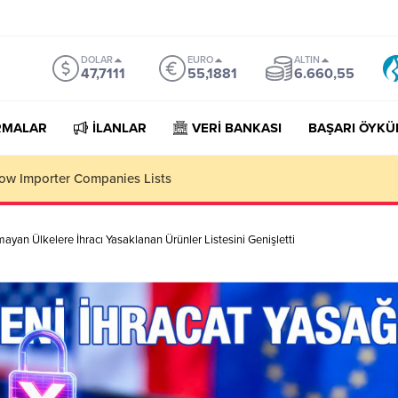
DOLAR
EURO
ALTIN
47,7111
55,1881
6.660,55
RMALAR
İLANLAR
VERİ BANKASI
BAŞARI ÖYKÜ
Importer Companies Lists
ayan Ülkelere İhracı Yasaklanan Ürünler Listesini Genişletti