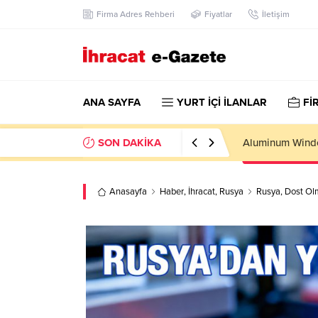
Firma Adres Rehberi
Fiyatlar
İletişim
ANA SAYFA
YURT İÇİ İLANLAR
Fİ
SON DAKİKA
Wooden Pallet 
Anasayfa
Haber
,
İhracat
,
Rusya
Rusya, Dost Olm