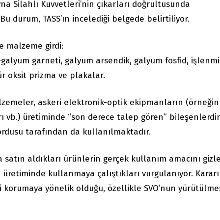
a Silahlı Kuvvetleri’nin çıkarları doğrultusunda
u durum, TASS’ın incelediği belgede belirtiliyor.
e malzeme girdi:
-galyum garneti, galyum arsendik, galyum fosfid, işlenmi
ür oksit prizma ve plakalar.
alzemeler, askeri elektronik-optik ekipmanların (örneğin
ı vb.) üretiminde “son derece talep gören” bileşenlerdir
rdusu tarafından da kullanılmaktadır.
a satın aldıkları ürünlerin gerçek kullanım amacını gizl
n üretiminde kullanmaya çalıştıkları vurgulanıyor. Kararı
ni korumaya yönelik olduğu, özellikle SVO’nun yürütülme