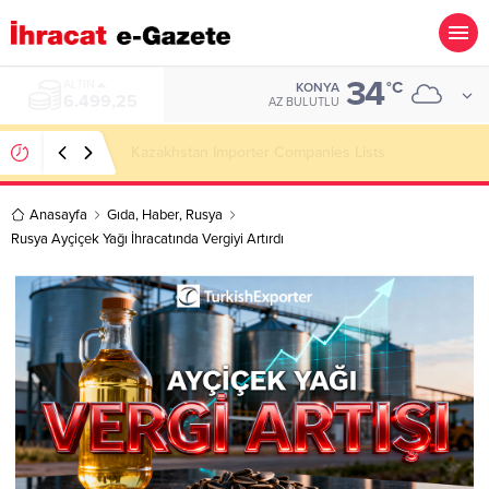
34
ALTIN
°C
KONYA
6.499,25
AZ BULUTLU
Kazakhstan Importer Companies Lists
Anasayfa
Gıda
,
Haber
,
Rusya
Rusya Ayçiçek Yağı İhracatında Vergiyi Artırdı