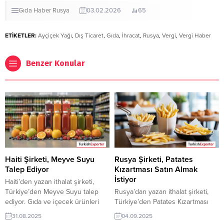
Gıda
Haber
Rusya
03.02.2026
65
ETİKETLER:
Ayçiçek Yağı
,
Dış Ticaret
,
Gıda
,
İhracat
,
Rusya
,
Vergi
,
Vergi Haber
Benzer Konular
Haiti Şirketi, Meyve Suyu
Rusya Şirketi, Patates
Talep Ediyor
Kızartması Satın Almak
İstiyor
Haiti’den yazan ithalat şirketi,
Türkiye’den Meyve Suyu talep
Rusya’dan yazan ithalat şirketi,
ediyor. Gıda ve içecek ürünleri
Türkiye’den Patates Kızartması
üreticisi olan Türk şirketler için
talep ediyor. Gıda ve hazır yemek
31.08.2025
04.09.2025
Haiti’den gelen bu talep yeni bir
ürünleri üreticisi olan Türk