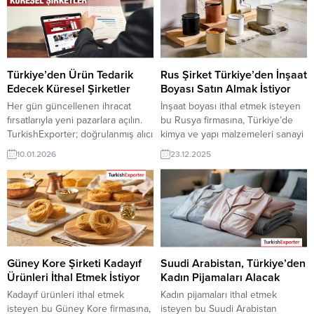
bu talep yeni bir ihracat pazarı
olan ihracatçı firmalar teklif
olabilir. Bu alım ilanın detaylarına
sunabilirler. Yeni bir ihracat pazarı
TurkishExporter / VIP üyeleri
fırsatı olan bu alım ilanının iletişim
cevap verebilir. ➤ Talebin
bilgilerine TurkishExporter VIP
detaylarına buradan
üyeleri ile TE üyelik kredisi sahibi
ulaşabilirsiniz. Tüm Boya İthalat
ihracat şirketleri erişebilmektedir.
Türkiye’den Ürün Tedarik
Rus Şirket Türkiye’den İnşaat
TalepleriLübnan’dan Gelen
➤ Bu...
Edecek Küresel Şirketler
Boyası Satın Almak İstiyor
İthalat...
Her gün güncellenen ihracat
İnşaat boyası ithal etmek isteyen
fırsatlarıyla yeni pazarlara açılın.
bu Rusya firmasına, Türkiye’de
TurkishExporter; doğrulanmış alıcı
kimya ve yapı malzemeleri sanayi
talepleri, sektör bazlı ilanlar ve
ile boya üreticisi veya tedarikçisi
10.01.2026
23.12.2025
hedef ülke odaklı eşleştirmelerle
olan ihracatçı firmalar teklif
Türk ihracatçılarını dünyanın dört
sunabilirler. Yeni bir ihracat pazarı
bir yanındaki alıcılarla buluşturur.
fırsatı olan bu alım ilanının iletişim
Günün Öne Çıkan Alım Talepleri
bilgilerine TurkishExporter VIP
Nijeryalı Firma, Buğday Ekmeklik
üyeleri ile TE üyelik kredisi sahibi
Un Tedarikçisi ArıyorÇekya
ihracat şirketleri erişebilmektedir.
Firması, Türkiye’den Kahve Talep
➤ Bu ithalat alım...
EdiyorTunuslu Şirket, Protein
Güney Kore Şirketi Kadayıf
Suudi Arabistan, Türkiye’den
Tozu İthal Etmek...
Ürünleri İthal Etmek İstiyor
Kadın Pijamaları Alacak
Kadayıf ürünleri ithal etmek
Kadın pijamaları ithal etmek
isteyen bu Güney Kore firmasına,
isteyen bu Suudi Arabistan