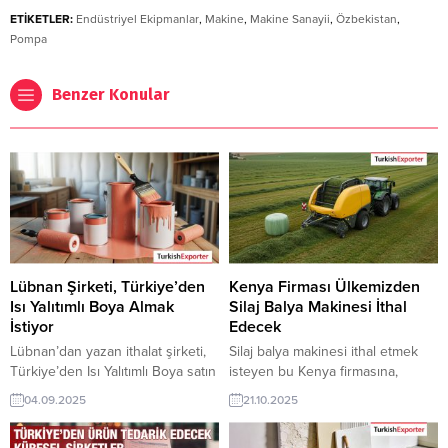
ETİKETLER:
Endüstriyel Ekipmanlar
,
Makine
,
Makine Sanayii
,
Özbekistan
,
Pompa
Benzer Konular
Lübnan Şirketi, Türkiye’den
Kenya Firması Ülkemizden
Isı Yalıtımlı Boya Almak
Silaj Balya Makinesi İthal
İstiyor
Edecek
Lübnan’dan yazan ithalat şirketi,
Silaj balya makinesi ithal etmek
Türkiye’den Isı Yalıtımlı Boya satın
isteyen bu Kenya firmasına,
almak istiyor. Boya & kaplama
Türkiye’de tarım makinaları ve
04.09.2025
21.10.2025
ürünleri üreticisi olan Türk
hayvancılık ekipmanları ile balya
şirketler için Lübnan’dan gelen
makinesi üreticisi veya tedarikçisi