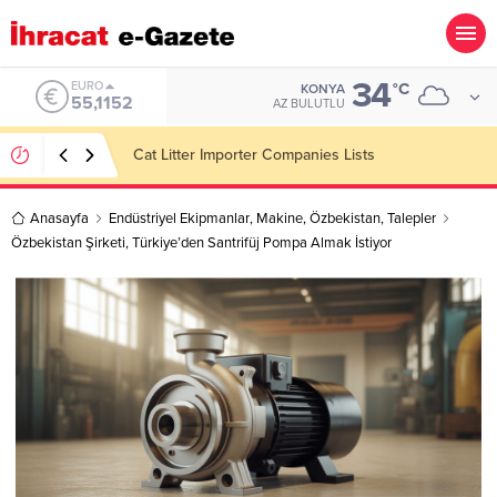
34
ALTIN
°C
KONYA
6.529,72
AZ BULUTLU
Dining Room Furniture Importer Companies Lists
Anasayfa
Endüstriyel Ekipmanlar
,
Makine
,
Özbekistan
,
Talepler
Özbekistan Şirketi, Türkiye’den Santrifüj Pompa Almak İstiyor