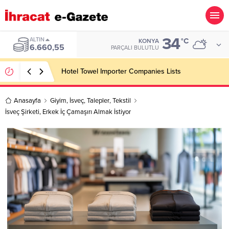
34
ALTIN
°C
KONYA
6.660,55
PARÇALI BULUTLU
Hotel Towel Importer Companies Lists
Anasayfa
Giyim
,
İsveç
,
Talepler
,
Tekstil
İsveç Şirketi, Erkek İç Çamaşırı Almak İstiyor