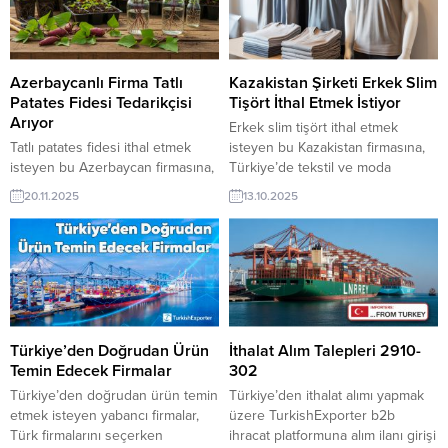
Azerbaycanlı Firma Tatlı
Kazakistan Şirketi Erkek Slim
Patates Fidesi Tedarikçisi
Tişört İthal Etmek İstiyor
Arıyor
Erkek slim tişört ithal etmek
Tatlı patates fidesi ithal etmek
isteyen bu Kazakistan firmasına,
isteyen bu Azerbaycan firmasına,
Türkiye’de tekstil ve moda
Türkiye’de fide üretimi ve tarımsal
ürünleri ile tişört üreticisi veya
20.11.2025
13.10.2025
üretim ürünleri ile patates fidesi
tedarikçisi olan ihracatçı firmalar
üreticisi veya tedarikçisi olan
teklif sunabilirler. Yeni bir ihracat
ihracatçı firmalar teklif sunabilirler.
pazarı fırsatı olan bu alım ilanının
Yeni bir ihracat pazarı fırsatı olan
iletişim bilgilerine TurkishExporter
bu alım ilanının iletişim bilgilerine
VIP üyeleri ile TE üyelik kredisi
TurkishExporter VIP üyeleri ile TE
sahibi ihracat şirketleri
üyelik kredisi sahibi ihracat
erişebilmektedir. ➤ Bu ithalat
şirketleri erişebilmektedir. ➤...
alım...
Türkiye’den Doğrudan Ürün
İthalat Alım Talepleri 2910-
Temin Edecek Firmalar
302
Türkiye’den doğrudan ürün temin
Türkiye’den ithalat alımı yapmak
etmek isteyen yabancı firmalar,
üzere TurkishExporter b2b
Türk firmalarını seçerken
ihracat platformuna alım ilanı girişi