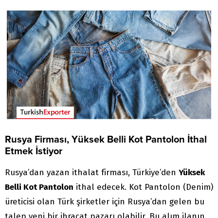
ithalat alım...
ulaşabilirsiniz. Tüm Giyim İthalat
TalepleriZimbabve
Cumhuriyeti’nden Gelen...
Rusya Firması, Yüksek Belli Kot Pantolon İthal
Etmek İstiyor
Rusya’dan yazan ithalat firması, Türkiye’den
Yüksek
Belli Kot Pantolon
ithal edecek. Kot Pantolon (Denim)
üreticisi olan Türk şirketler için Rusya’dan gelen bu
talep yeni bir ihracat pazarı olabilir. Bu alım ilanın