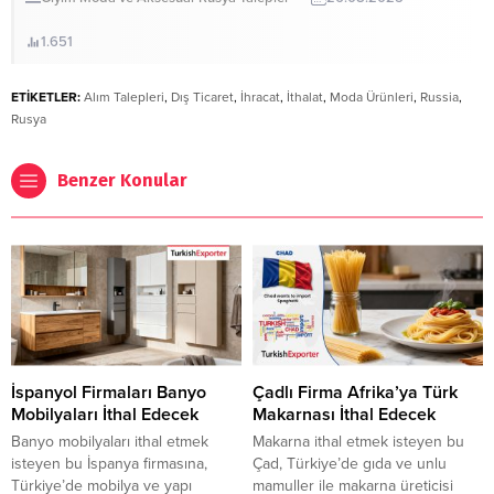
1.651
ETİKETLER:
Alım Talepleri
,
Dış Ticaret
,
İhracat
,
İthalat
,
Moda Ürünleri
,
Russia
,
Rusya
Benzer Konular
İspanyol Firmaları Banyo
Çadlı Firma Afrika’ya Türk
Mobilyaları İthal Edecek
Makarnası İthal Edecek
Banyo mobilyaları ithal etmek
Makarna ithal etmek isteyen bu
isteyen bu İspanya firmasına,
Çad, Türkiye’de gıda ve unlu
Türkiye’de mobilya ve yapı
mamuller ile makarna üreticisi