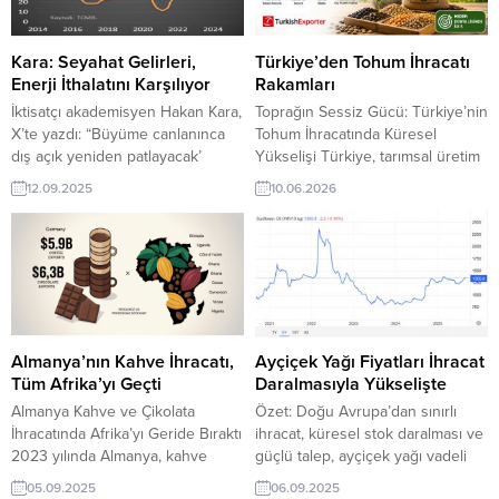
Riskler ve Dikkat Edilmesi
Gerekenler ? Bu tabloya göre
Türk ihracatçıları hem ABD hem...
Kara: Seyahat Gelirleri,
Türkiye’den Tohum İhracatı
Enerji İthalatını Karşılıyor
Rakamları
İktisatçı akademisyen Hakan Kara,
Toprağın Sessiz Gücü: Türkiye’nin
X’te yazdı: “Büyüme canlanınca
Tohum İhracatında Küresel
dış açık yeniden patlayacak’
Yükselişi Türkiye, tarımsal üretim
korosuna kötü haberim var.
gücünü teknoloji ve yerli Ar-Ge
12.09.2025
10.06.2026
Türkiye’nin net seyahat gelirleri
çalışmalarıyla birleştirerek küresel
net enerji ithalatını karşılar
tohum pazarında dev bir
duruma geldi. Bu durum büyük
oyuncuya dönüştü. Kulaktan
ölçüde kalıcı olup, bozulma
kulağa yayılan “Türkiye tohumda
durumunda bile dış dengenin
dışa bağımlı” algısının aksine,
makul düzeylerde seyretmesini
resmi veriler ülkemizin küresel
sağlayacaktır.” Kaynak:
pazarda net bir ihracatçı
@ali_hakan_kara
pozisyonuna ulaştığını kanıtlıyor.
Almanya’nın Kahve İhracatı,
Ayçiçek Yağı Fiyatları İhracat
Tarım ve Orman Bakanlığı ile...
Tüm Afrika’yı Geçti
Daralmasıyla Yükselişte
Almanya Kahve ve Çikolata
Özet: Doğu Avrupa’dan sınırlı
İhracatında Afrika’yı Geride Bıraktı
ihracat, küresel stok daralması ve
2023 yılında Almanya, kahve
güçlü talep, ayçiçek yağı vadeli
ihracatından 5,9 milyar dolar gelir
fiyatlarını 1.310 doların üzerine
05.09.2025
06.09.2025