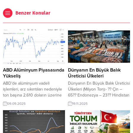
Benzer Konular
ABD Alüminyum Piyasasında
Dünyanın En Büyük Balık
Yükseliş
Üreticisi Ülkeleri
ABD’de alüminyum vadeli
Dünyanın En Büyük Balık Üreticisi
işlemleri, arz sıkıntıları nedeniyle
Ülkeleri (Milyon Ton):- ?? Çin –
ton başına 2.610 doların üzerine
65?? Endonezya – 23?? Hindistan
çıkarak Nisan’dan bu yana güçlü
– 16?? Peru – 9?? ABD – 5??
09.09.2025
19.11.2025
yükseliş kaydetti. Bu artış,
Vietnam – 4,5?? Rusya – 4,3??
2025’te baz metaller arasında
Japonya – 3,8?? Norveç – 3,7??
alüminyumun öne çıkmasını
Şili – 3,5?? Myanmar – 3,3??
sağladı. Küresel Arz Daralması
Bangladeş – 2,8 Deniz ürünleri
İhracatçı Firmalar İçin Fırsatlar
ve balı ihracatı...