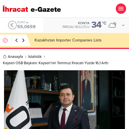
34
ALTIN
°C
KONYA
6.521,17
PARÇALI BULUTLU
Konşimento Veri Tabanları Eskide Kalacak!
Anasayfa
İstatistik
Kayseri OSB Başkanı: Kayseri’nin Temmuz İhracatı Yüzde 16,1 Arttı