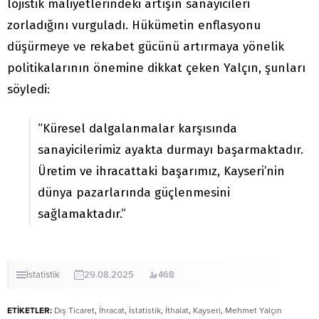
lojistik maliyetlerindeki artışın sanayicileri
zorladığını vurguladı. Hükümetin enflasyonu
düşürmeye ve rekabet gücünü artırmaya yönelik
politikalarının önemine dikkat çeken Yalçın, şunları
söyledi:
“Küresel dalgalanmalar karşısında
sanayicilerimiz ayakta durmayı başarmaktadır.
Üretim ve ihracattaki başarımız, Kayseri’nin
dünya pazarlarında güçlenmesini
sağlamaktadır.”
İstatistik
29.08.2025
468
ETİKETLER:
Dış Ticaret
,
İhracat
,
İstatistik
,
İthalat
,
Kayseri
,
Mehmet Yalçın