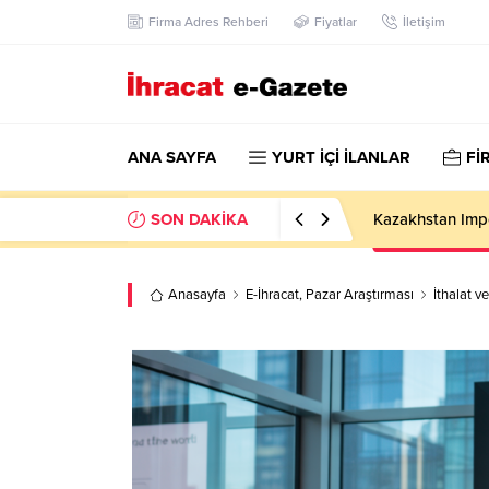
Firma Adres Rehberi
Fiyatlar
İletişim
ANA SAYFA
YURT İÇİ İLANLAR
Fİ
SON DAKİKA
Kazakhstan Imp
Anasayfa
E-İhracat
,
Pazar Araştırması
İthalat v