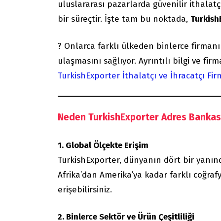
uluslararası pazarlarda güvenilir ithalat
bir süreçtir. İşte tam bu noktada,
Turkish
? Onlarca farklı ülkeden binlerce firmanın
ulaşmasını sağlıyor. Ayrıntılı bilgi ve firm
TurkishExporter İthalatçı ve İhracatçı Fir
Neden TurkishExporter Adres Bankas
1. Global Ölçekte Erişim
TurkishExporter, dünyanın dört bir yanında
Afrika’dan Amerika’ya kadar farklı coğrafy
erişebilirsiniz.
2. Binlerce Sektör ve Ürün Çeşitliliği