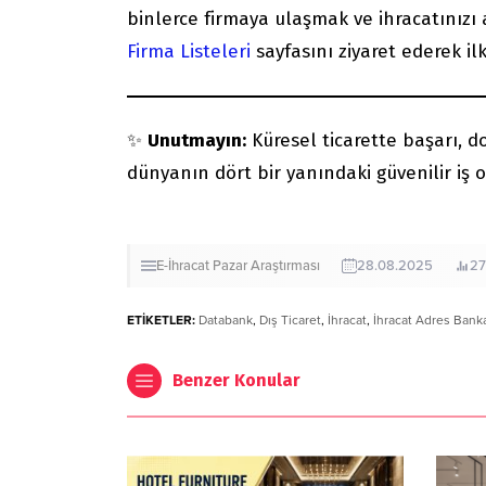
binlerce firmaya ulaşmak ve ihracatınızı 
Firma Listeleri
sayfasını ziyaret ederek ilk
✨
Unutmayın:
Küresel ticarette başarı, do
dünyanın dört bir yanındaki güvenilir iş o
E-İhracat
Pazar Araştırması
28.08.2025
2
ETİKETLER:
Databank
,
Dış Ticaret
,
İhracat
,
İhracat Adres Bank
Benzer Konular