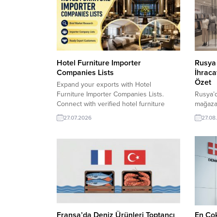
Hotel Furniture Importer
Rusya 
Companies Lists
İhraca
Özet
Expand your exports with Hotel
Furniture Importer Companies Lists.
Rusya’d
Connect with verified hotel furniture
mağazal
buyers, distributors, and procurement
mağazal
27.07.2026
27.08
companies in global markets to reach
geniş i
qualified customers and grow your
Bu data
international sales with confidence. Hotel
ihracat
Furniture importer company and
imkânı 
countries listsHotel Furniture and
giyim m
Furniture Importers List – New and
listesi
archives All...
Rusya’d
listesi 
Fransa’da Deniz Ürünleri Toptancı
En Ço