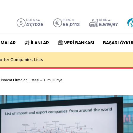
DOLAR
EURO
ALTIN
47,7025
55,0112
6.519,97
RMALAR
İLANLAR
VERİ BANKASI
BAŞARI ÖYKÜ
orter Companies Lists
e İhracat Firmaları Listesi – Tüm Dünya