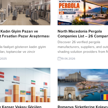
Kadın Giyim Pazarı ve
North Macedonia Pergola
t Fırsatları Pazar Araştırması
Companies List – 26 Compan
Discover 26 verified pergola
a faaliyet gösteren kadın giyim
manufacturers, suppliers, and ou
arı, toptancılar ve zincir
shading solution providers from 
ar listesi, TurkishExporter’ın
Macedonia in one practical databa
.2025
19.06.2026
hracat adres bankasında yer alıyor.
Access company names, websites
bank, Türk üreticilerine ve
contact details, and business info
çılarına doğrudan alıcıya ulaşma
to connect with reliable partners 
sağlıyor. Onlarca ülkeden kadın
expand your international B2B ne
ağazaları açık veri taban
TurkishExporter VIP üyeleri! Tüm
TurkishExporter VIP üyeleri;
dünyadan yüz binlerce firma adre
an bu sektördeki verileri excel
içeren sektör/şirketler listelerind
/ e-mailing listesi olarak...
sektörünüze...
k Kanser Vakası Görülen
Romanya Şirketlerine Kolayc