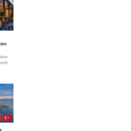
ies
tdoor
North
se.
,
rmation
and
twork.
si
en
a