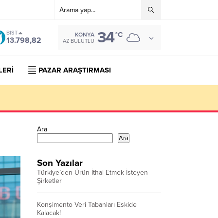
34
BIST
°C
KONYA
13.798,82
AZ BULUTLU
LERİ
PAZAR ARAŞTIRMASI
Ara
Ara
Son Yazılar
Türkiye’den Ürün İthal Etmek İsteyen
Şirketler
Konşimento Veri Tabanları Eskide
Kalacak!