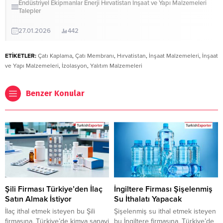
Endüstriyel Ekipmanlar
Enerji
Hırvatistan
İnşaat ve Yapı Malzemeleri
Talepler
27.01.2026
442
ETİKETLER:
Çatı Kaplama
,
Çatı Membranı
,
Hırvatistan
,
İnşaat Malzemeleri
,
İnşaat
ve Yapı Malzemeleri
,
İzolasyon
,
Yalıtım Malzemeleri
Benzer Konular
Şili Firması Türkiye’den İlaç
İngiltere Firması Şişelenmiş
Satın Almak İstiyor
Su İthalatı Yapacak
İlaç ithal etmek isteyen bu Şili
Şişelenmiş su ithal etmek isteyen
firmasına, Türkiye’de kimya sanayi
bu İngiltere firmasına, Türkiye’de