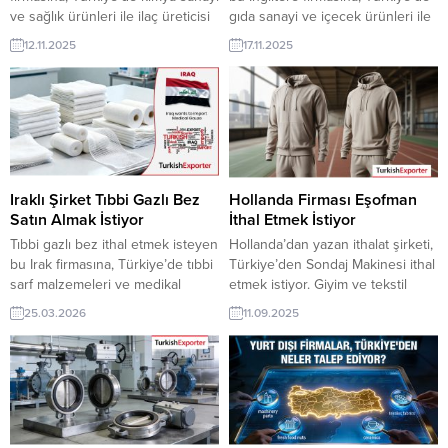
ve sağlık ürünleri ile ilaç üreticisi
gıda sanayi ve içecek ürünleri ile
veya tedarikçisi olan ihracatçı
şişelenmiş su üreticisi veya
12.11.2025
17.11.2025
firmalar teklif sunabilirler. Yeni bir
tedarikçisi olan ihracatçı firmalar
ihracat pazarı fırsatı olan bu alım
teklif sunabilirler. Yeni bir ihracat
ilanının iletişim bilgilerine
pazarı fırsatı olan bu alım ilanının
TurkishExporter VIP üyeleri ile TE
iletişim bilgilerine TurkishExporter
üyelik kredisi sahibi ihracat
VIP üyeleri ile TE üyelik kredisi
şirketleri erişebilmektedir. ➤ Bu
sahibi ihracat şirketleri
ithalat alım talebinin...
erişebilmektedir. ➤ Bu ithalat...
Iraklı Şirket Tıbbi Gazlı Bez
Hollanda Firması Eşofman
Satın Almak İstiyor
İthal Etmek İstiyor
Tıbbi gazlı bez ithal etmek isteyen
Hollanda’dan yazan ithalat şirketi,
bu Irak firmasına, Türkiye’de tıbbi
Türkiye’den Sondaj Makinesi ithal
sarf malzemeleri ve medikal
etmek istiyor. Giyim ve tekstil
tekstil ürünleri ile gazlı bez
ürünler üreticisi ve tedarikçisi
25.03.2026
11.09.2025
üreticisi veya tedarikçisi olan
olan Türk şirketler için
ihracatçı firmalar teklif sunabilirler.
Hollanda’dan gelen bu talep yeni
Yeni bir ihracat pazarı fırsatı olan
bir ihracat pazarı olabilir. Bu alım
bu alım ilanının iletişim bilgilerine
ilanın detaylarına TurkishExporter
TurkishExporter VIP üyeleri ile TE
/ VIP üyeleri cevap verebilir. ➤
üyelik kredisi sahibi ihracat
Talebin detaylarına buradan
şirketleri erişebilmektedir....
ulaşabilirsiniz. Tüm Pijama,