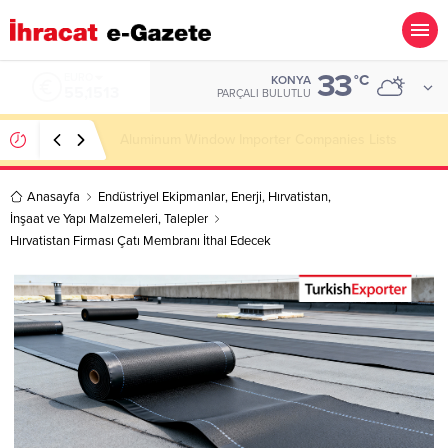
33
ALTIN
°C
KONYA
6.635,91
PARÇALI BULUTLU
Wooden Pallet Importer Companies Lists
Anasayfa
Endüstriyel Ekipmanlar
,
Enerji
,
Hırvatistan
,
İnşaat ve Yapı Malzemeleri
,
Talepler
Hırvatistan Firması Çatı Membranı İthal Edecek