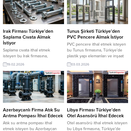
bir ihracat pazarı olabilir. Bu alım
ihracat pazarı fırsatı olan bu alım
ilanın detaylarına TurkishExporter
ilanının iletişim bilgilerine
/ VIP üyeleri cevap verebilir. ➤
TurkishExporter VIP üyeleri ile TE
Talebin detaylarına buradan
üyelik kredisi sahibi ihracat
ulaşabilirsiniz. Tüm Kablo İthalat
şirketleri erişebilmektedir. ➤ Bu...
TalepleriFildişi Sahili’nden Gelen...
Irak Firması Türkiye’den
Tunus Şirketi Türkiye’den
Saplama Cıvata Almak
PVC Pencere Almak İstiyor
İstiyor
PVC pencere ithal etmek isteyen
Saplama cıvata ithal etmek
bu Tunus firmasına, Türkiye’de
isteyen bu Irak firmasına,
plastik yapı elemanları ve inşaat
Türkiye’de metal ve bağlantı
sanayi ile pencere üreticisi veya
19.02.2026
03.03.2026
elemanları ile cıvata üreticisi veya
tedarikçisi olan ihracatçı firmalar
tedarikçisi olan ihracatçı firmalar
teklif sunabilirler. Yeni bir ihracat
teklif sunabilirler. Yeni bir ihracat
pazarı fırsatı olan bu alım ilanının
pazarı fırsatı olan bu alım ilanının
iletişim bilgilerine TurkishExporter
iletişim bilgilerine TurkishExporter
VIP üyeleri ile TE üyelik kredisi
VIP üyeleri ile TE üyelik kredisi
sahibi ihracat şirketleri
sahibi ihracat şirketleri
erişebilmektedir. ➤ Bu ithalat...
erişebilmektedir. ➤ Bu ithalat alım
Azerbaycanlı Firma Atık Su
Libya Firması Türkiye’den
talebinin...
Arıtma Pompası İthal Edecek
Otel Asansörü İthal Edecek
Atık su arıtma pompası ithal
Otel asansörü ithal etmek isteyen
etmek isteyen bu Azerbaycan
bu Libya firmasına, Türkiye’de