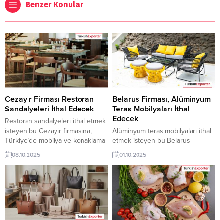
Benzer Konular
Cezayir Firması Restoran
Belarus Firması, Alüminyum
Sandalyeleri İthal Edecek
Teras Mobilyaları İthal
Edecek
Restoran sandalyeleri ithal etmek
isteyen bu Cezayir firmasına,
Alüminyum teras mobilyaları ithal
Türkiye’de mobilya ve konaklama
etmek isteyen bu Belarus
ekipmanları ile sandalye üreticisi
firmasına, Türkiye’de mobilya ve
08.10.2025
01.10.2025
veya tedarikçisi olan ihracatçı
dış mekan ürünleri ile alüminyum
firmalar teklif sunabilirler. Yeni bir
teras mobilyaları üreticisi veya
ihracat pazarı fırsatı olan bu alım
tedarikçisi olan ihracatçı firmalar
ilanının iletişim bilgilerine
teklif sunabilirler. Yeni bir ihracat
TurkishExporter VIP üyeleri ile TE
pazarı fırsatı olan bu alım ilanının
üyelik kredisi sahibi ihracat
iletişim bilgilerine TurkishExporter
şirketleri erişebilmektedir. ➤ Bu
VIP üyeleri ile TE üyelik kredisi