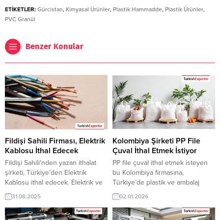
ETİKETLER:
Gürcistan
,
Kimyasal Ürünler
,
Plastik Hammadde
,
Plastik Ürünler
,
PVC Granül
Benzer Konular
Fildişi Sahili Firması, Elektrik
Kolombiya Şirketi PP File
Kablosu İthal Edecek
Çuval İthal Etmek İstiyor
Fildişi Sahili’nden yazan ithalat
PP file çuval ithal etmek isteyen
şirketi, Türkiye’den Elektrik
bu Kolombiya firmasına,
Kablosu ithal edecek. Elektrik ve
Türkiye’de plastik ve ambalaj
elektronik ürünler üreticisi olan
sanayi ile PP file çuval üreticisi
31.08.2025
02.01.2026
Türk şirketler için Fildişi
veya tedarikçisi olan ihracatçı
Sahili’nden gelen bu talep yeni
firmalar teklif sunabilirler. Yeni bir