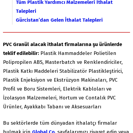
Tüm
Plastik Yardımcı Malzemeleri
İthalat
Talepleri
Gürcistan’dan
Gelen İthalat Talepleri
PVC Granül
alacak ithalat firmalarına şu ürünlerde
teklif edilebilir:
Plastik Hammaddeler Polietilen
Polipropilen ABS, Masterbatch ve Renklendiriciler,
Plastik Katkı Maddeleri Stabilizatör Plastikleştirici,
Plastik Enjeksiyon ve Ekstrüzyon Makinaları, PVC
Profil ve Boru Sistemleri, Elektrik Kabloları ve
İzolasyon Malzemeleri, Hortum ve Contalık PVC
Ürünler, Ayakkabı Tabanı ve Aksesuarları
Bu sektörlerde tüm dünyadan ithalatçı firmalar
bulmak için
Global Co.
sayfalarımızı ziyaret edin veya