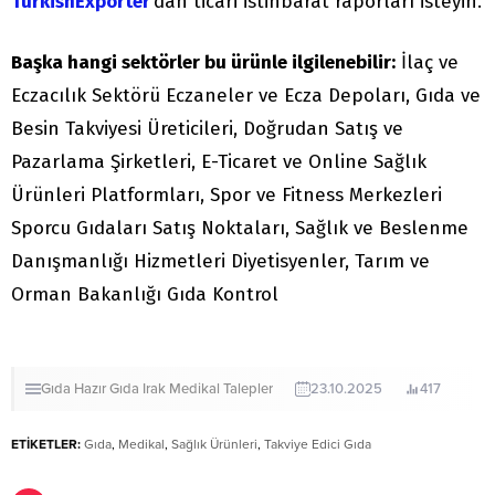
TurkishExporter
’dan ticari istihbarat raporları isteyin.
Başka hangi sektörler bu ürünle ilgilenebilir:
İlaç ve
Eczacılık Sektörü Eczaneler ve Ecza Depoları, Gıda ve
Besin Takviyesi Üreticileri, Doğrudan Satış ve
Pazarlama Şirketleri, E-Ticaret ve Online Sağlık
Ürünleri Platformları, Spor ve Fitness Merkezleri
Sporcu Gıdaları Satış Noktaları, Sağlık ve Beslenme
Danışmanlığı Hizmetleri Diyetisyenler, Tarım ve
Orman Bakanlığı Gıda Kontrol
Gıda
Hazır Gıda
Irak
Medikal
Talepler
23.10.2025
417
ETİKETLER:
Gıda
,
Medikal
,
Sağlık Ürünleri
,
Takviye Edici Gıda