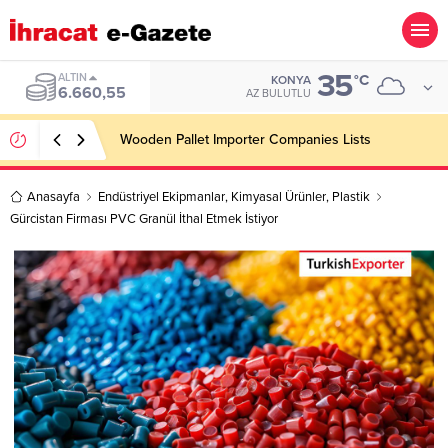
35
BIST
°C
KONYA
13.779,39
AZ BULUTLU
Wooden Pallet Importer Companies Lists
Anasayfa
Endüstriyel Ekipmanlar
,
Kimyasal Ürünler
,
Plastik
Gürcistan Firması PVC Granül İthal Etmek İstiyor