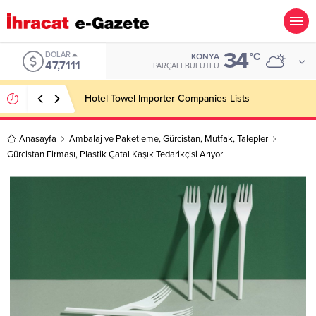
34
EURO
°C
KONYA
55,1881
PARÇALI BULUTLU
Hotel Towel Importer Companies Lists
Anasayfa
Ambalaj ve Paketleme
,
Gürcistan
,
Mutfak
,
Talepler
Gürcistan Firması, Plastik Çatal Kaşık Tedarikçisi Arıyor