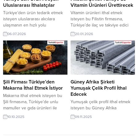
ulaşabilirsiniz. İletişim: 444 23 99
Uluslararası İthalatçılar
Vitamin Ürünleri Ürettirecek
– 539 773 3550 Tüm dünyadan...
Türkiye’den ürün tedarik etmek
Vitamin ürünleri ithal etmek
isteyen uluslararası alıcılara
isteyen bu Filistin firmasına,
ulaşmanın en hızlı yolu
Türkiye’de ilaç ve takviye edici
TurkishExporter! Her gün
gıdalar ile vitamin ürünleri
06.07.2026
20.01.2026
yayınlanan güncel alıcı talepleriyle
üreticisi veya tedarikçisi olan
yeni ihracat fırsatlarını keşfedin,
ihracatçı firmalar teklif sunabilirler.
güvenilir ithalatçılarla doğrudan
Yeni bir ihracat pazarı fırsatı olan
iletişim kurun ve ihracatınızı
bu alım ilanının iletişim bilgilerine
dünyanın dört bir yanına büyütün.
TurkishExporter VIP üyeleri ile TE
⮩ Yüzlerce yeni ihracat
üyelik kredisi sahibi ihracat
fırsatlarını görüntüleyin! Romanya,
şirketleri erişebilmektedir. ➤ Bu
Çok Amaçlı Islak Mendil Satın
ithalat...
Şili Firması Türkiye’den
Güney Afrika Şirketi
Almak İstiyorTunus Firması,
Makarna İthal Etmek İstiyor
Yumuşak Çelik Profil İthal
Hırdavat...
Edecek
Makarna ithal etmek isteyen bu
Şili firmasına, Türkiye’de unlu
Yumuşak çelik profil ithal etmek
mamuller ve gıda ürünleri ile
isteyen bu Güney Afrika
makarna üreticisi veya tedarikçisi
firmasına, Türkiye’de metal sanayi
10.10.2025
09.11.2025
olan ihracatçı firmalar teklif
ve inşaat malzemeleri ile
sunabilirler. Yeni bir ihracat pazarı
yumuşak çelik profil üreticisi veya
fırsatı olan bu alım ilanının iletişim
tedarikçisi olan ihracatçı firmalar