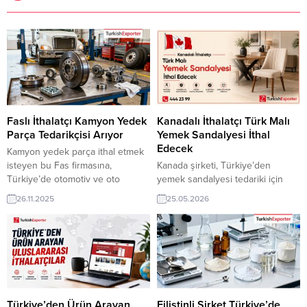
Faslı İthalatçı Kamyon Yedek
Kanadalı İthalatçı Türk Malı
Parça Tedarikçisi Arıyor
Yemek Sandalyesi İthal
Edecek
Kamyon yedek parça ithal etmek
isteyen bu Fas firmasına,
Kanada şirketi, Türkiye’den
Türkiye’de otomotiv ve oto
yemek sandalyesi tedariki için
sanayii ürünleri ile yedek parça
üretici ve/veya ihracatçı firma
26.11.2025
25.05.2026
üreticisi veya tedarikçisi olan
arıyor. Ev dekorasyonu, mobilya
ihracatçı firmalar teklif sunabilirler.
mağazaları ve iç mekân
Yeni bir ihracat pazarı fırsatı olan
projelerinde kullanılacak kaliteli
bu alım ilanının iletişim bilgilerine
yemek sandalyeleri için Türk
TurkishExporter VIP üyeleri ile TE
üreticilerden modern
üyelik kredisi sahibi ihracat
koleksiyonlar, kataloglar ve fiyat
şirketleri erişebilmektedir. ➤ Bu...
teklifleri talep ediyor. ➤ Talebin
detaylarına buradan
Türkiye’den Ürün Arayan
Filistinli Şirket Türkiye’de