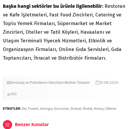
Başka hangi sektörler bu ürünle ilgilenebilir:
Restoran
ve Kafe İşletmeleri, Fast Food Zincirleri, Catering ve
Toplu Yemek Firmaları, Süpermarket ve Market
Zincirleri, Oteller ve Tatil Köyleri, Havaalanı ve
Ulaşım Terminali Yiyecek Hizmetleri, Etkinlik ve
Organizasyon Firmaları, Online Gıda Servisleri, Gıda
Toptancıları, İhracat ve Distribütör Firmaları.
Ambalaj ve Paketleme
Gürcistan
Mutfak
Talepler
31.08.2025
150
ETİKETLER:
Dış Ticaret
,
Georgia
,
Gürcistan
,
İhracat
,
İthalat
,
Komşu Ülkeler
Benzer Konular