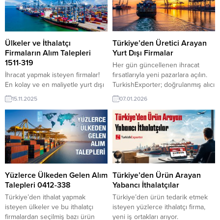
İhracatı Geliştirme Ajansı Genel
Güç Transformatörü Tedarikçisi
Müdürü Ali Seddiki de katıldı.
ArıyorKazakistan Elektrik
Tuzcu, Fas’ta öne çıkan Türk
Malzemeleri İthal Edecek
yatırımlarına dikkat çekerek,
Şirketiİspanya Firması Kestane
önümüzdeki dönemde bu
İthalatı Talep EdiyorAzerbaycan,
Ülkeler ve İthalatçı
Türkiye’den Üretici Arayan
yatırımların artırılmasına yönelik
Türkiye’den Elektrik Kablosu Satın
Firmaların Alım Talepleri
Yurt Dışı Firmalar
işbirliği...
Almak İstiyorGürcistan Çikolata
1511-319
Her gün güncellenen ihracat
Satın...
İhracat yapmak isteyen firmalar!
fırsatlarıyla yeni pazarlara açılın.
En kolay ve en maliyetle yurt dışı
TurkishExporter; doğrulanmış alıcı
müşterileri bulmak için pahalı
talepleri, sektör bazlı ilanlar ve
15.11.2025
07.01.2026
fuarlara katılmanıza gerek yok.
hedef ülke odaklı eşleştirmelerle
Pazar araştırması yapmak için
Türk ihracatçılarını dünyanın dört
onlarca ülkeye seyahat etmekte
bir yanındaki alıcılarla buluşturur.
hem pahalı ve hem de yorucu bir
Günün Öne Çıkan Alım Talepleri
süreçtir. İşin kolayı,
ve İthalatçı Listesi İngiltere
TurkishExporter üye olup sıkı
Firması, Helal Enerji İçeceği
takiptir. Her gün yüzlerce fırsat
Almak İstiyorLübnan Şirketi,
burada, aşağıdadır.. 15 Kasım...
Plastik Meyve Tepsisi İthal
Yüzlerce Ülkeden Gelen Alım
Türkiye’den Ürün Arayan
EdecekAmerikan Firma,...
Talepleri 0412-338
Yabancı İthalatçılar
Türkiye’den ithalat yapmak
Türkiye’den ürün tedarik etmek
isteyen ülkeler ve bu ithalatçı
isteyen yüzlerce ithalatçı firma,
firmalardan seçilmiş bazı ürün
yeni iş ortakları arıyor.