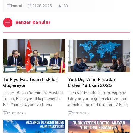
İhracat
31.08.2025
139
Benzer Konular
Türkiye-Fas Ticari İlişkileri
Yurt Dışı Alım Fırsatları
Güçleniyor
Listesi 18 Ekim 2025
Ticaret Bakan Yardımcısı Mustafa
Türkiye’den ithalat alımı yapmak
Tuzcu, Fas ziyareti kapsamında
isteyen yurt dışı firmaları ve ithal
Fas Yatırım, Uyum ve Kamu
etmek istedikleri ürünler. 17 Ekim
Politikalarının Değerlendirilmesi
2025 tarihli TurkishExporter
05.09.2025
18.10.2025
Bakanı Karim Zidane ile bir
güncel alım ilanlarından
görüşme gerçekleştirdi.
seçilmiştir. Tümü Malta Firması
Görüşmeye, Fas Yatırım ve
XPS Levha İthal EdecekSuriye