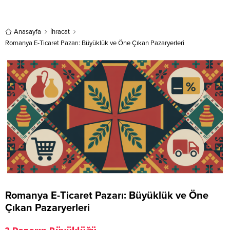
bilgilerine TurkishExporter VIP
teklif sunabilirler. Yeni bir ihracat
üyeleri ile TE üyelik kredisi sahibi
pazarı fırsatı olan bu alım ilanının
ihracat şirketleri erişebilmektedir.
iletişim bilgilerine TurkishExporter
➤ Bu ithalat alım talebinin...
Anasayfa
İhracat
VIP üyeleri ile TE üyelik kredisi
sahibi ihracat şirketleri
Romanya E-Ticaret Pazarı: Büyüklük ve Öne Çıkan Pazaryerleri
erişebilmektedir....
Romanya E-Ticaret Pazarı: Büyüklük ve Öne
Çıkan Pazaryerleri