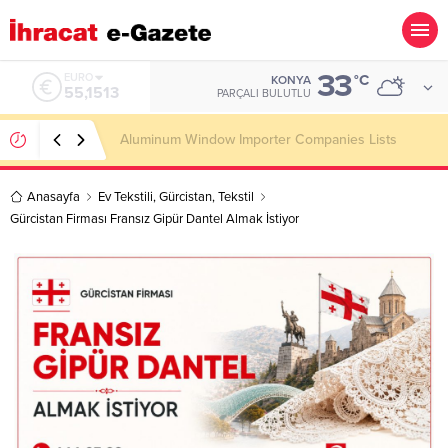
33
ALTIN
°C
KONYA
6.635,91
PARÇALI BULUTLU
Konşimento Veri Tabanları Eskide Kalacak!
Anasayfa
Ev Tekstili
,
Gürcistan
,
Tekstil
Gürcistan Firması Fransız Gipür Dantel Almak İstiyor