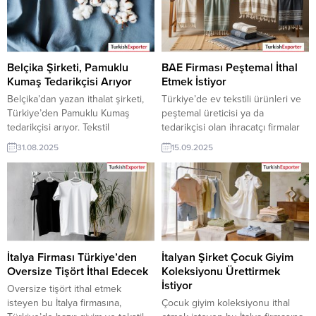
teklif sunabilirler. Yeni bir ihracat
Yeni bir ihracat pazarı fırsatı olan
pazarı fırsatı olan bu alım ilanının
bu alım ilanının iletişim bilgilerine
iletişim bilgilerine TurkishExporter
TurkishExporter VIP üyeleri ile TE
VIP üyeleri ile TE üyelik kredisi
üyelik kredisi sahibi ihracat
sahibi ihracat şirketleri
şirketleri erişebilmektedir. ➤...
Belçika Şirketi, Pamuklu
BAE Firması Peştemal İthal
erişebilmektedir....
Kumaş Tedarikçisi Arıyor
Etmek İstiyor
Belçika’dan yazan ithalat şirketi,
Türkiye’de ev tekstili ürünleri ve
Türkiye’den Pamuklu Kumaş
peştemal üreticisi ya da
tedarikçisi arıyor. Tekstil
tedarikçisi olan ihracatçı firmalar
sektöründe kumaş üreticisi olan
için, BAE’den gelen peştemal
31.08.2025
15.09.2025
Türk şirketler için Belçika’dan
ithalat talebi yeni bir ihracat pazarı
gelen bu talep yeni bir ihracat
fırsatı sunuyor. Bu alım ilanının
pazarı olabilir. Bu alım ilanın
iletişim bilgilerine yalnızca
detaylarına TurkishExporter / VIP
TurkishExporter VIP üyeleri ile TE
üyeleri cevap verebilir. ➤ Talebin
kredi sahibi üyelerimiz
detaylarına buradan
erişebilmektedir. ➤ Talebin
ulaşabilirsiniz. Tüm Kumaş İthalat
detaylarına buradan
TalepleriBelçika’dan Gelen İthalat
ulaşabilirsiniz. Tüm Havlu –
İtalya Firması Türkiye’den
İtalyan Şirket Çocuk Giyim
Talepleri Pamuklu Kumaş...
Bornoz Peştemal İthalat...
Oversize Tişört İthal Edecek
Koleksiyonu Ürettirmek
İstiyor
Oversize tişört ithal etmek
isteyen bu İtalya firmasına,
Çocuk giyim koleksiyonu ithal