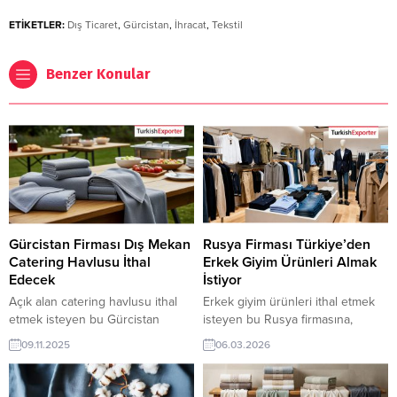
ETİKETLER:
Dış Ticaret
,
Gürcistan
,
İhracat
,
Tekstil
Benzer Konular
Gürcistan Firması Dış Mekan
Rusya Firması Türkiye’den
Catering Havlusu İthal
Erkek Giyim Ürünleri Almak
Edecek
İstiyor
Açık alan catering havlusu ithal
Erkek giyim ürünleri ithal etmek
etmek isteyen bu Gürcistan
isteyen bu Rusya firmasına,
firmasına, Türkiye’de ev tekstili ve
Türkiye’de hazır giyim, tekstil ve
09.11.2025
06.03.2026
endüstriyel temizlik ürünleri ile
moda sanayi ile giyim ürünleri
catering havlusu üreticisi veya
üreticisi veya tedarikçisi olan
tedarikçisi olan ihracatçı firmalar
ihracatçı firmalar teklif sunabilirler.