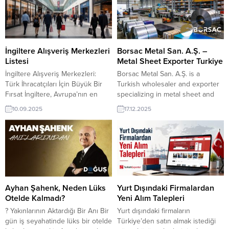
İngiltere Alışveriş Merkezleri
Borsac Metal San. A.Ş. –
Listesi
Metal Sheet Exporter Turkiye
İngiltere Alışveriş Merkezleri:
Borsac Metal San. A.Ş. is a
Türk İhracatçıları İçin Büyük Bir
Turkish wholesaler and exporter
Fırsat İngiltere, Avrupa’nın en
specializing in metal sheet and
güçlü perakende pazarlarından
sheet metal products for
10.09.2025
17.12.2025
biri olarak öne çıkıyor. Londra,
construction, manufacturing, and
Manchester, Birmingham ve
industrial applications. With
Liverpool gibi şehirlerdeki dev
consistent quality, competitive
alışveriş merkezleri; tekstil, ev
pricing, and flexible supply
dekorasyonu, gıda ve kozmetik
capabilities, the company serves
ürünleri için sürekli tedarik
global buyers seeking reliable
arayışında. İngiltere Alışveriş
Turkish sheet metal solutions.
Merkezleri Listesi Açık Kaynak
Borsac Metal San. A.Ş. Export
Ayhan Şahenk, Neden Lüks
Yurt Dışındaki Firmalardan
Databank Verileri – Excel...
Products:...
Otelde Kalmadı?
Yeni Alım Talepleri
? Yakınlarının Aktardığı Bir Anı Bir
Yurt dışındaki firmaların
gün iş seyahatinde lüks bir otelde
Türkiye’den satın almak istediği