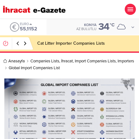
34
ALTIN
°C
KONYA
6.529,72
AZ BULUTLU
Dining Room Furniture Importer Companies Lists
Anasayfa
Companies Lists
,
İhracat
,
Import Companies Lists
,
Importers
Global Import Companies List