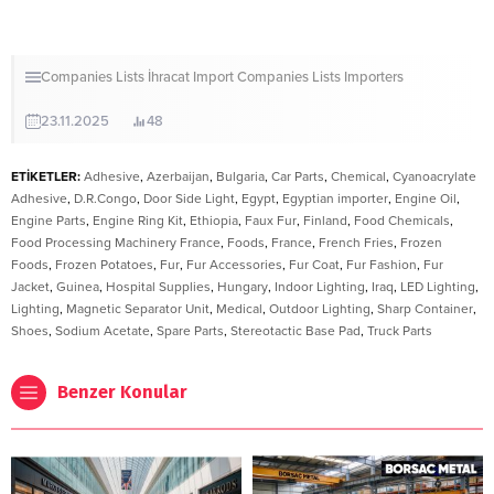
Companies Lists
İhracat
Import Companies Lists
Importers
23.11.2025
48
ETİKETLER:
Adhesive
,
Azerbaijan
,
Bulgaria
,
Car Parts
,
Chemical
,
Cyanoacrylate
Adhesive
,
D.R.Congo
,
Door Side Light
,
Egypt
,
Egyptian importer
,
Engine Oil
,
Engine Parts
,
Engine Ring Kit
,
Ethiopia
,
Faux Fur
,
Finland
,
Food Chemicals
,
Food Processing Machinery France
,
Foods
,
France
,
French Fries
,
Frozen
Foods
,
Frozen Potatoes
,
Fur
,
Fur Accessories
,
Fur Coat
,
Fur Fashion
,
Fur
Jacket
,
Guinea
,
Hospital Supplies
,
Hungary
,
Indoor Lighting
,
Iraq
,
LED Lighting
,
Lighting
,
Magnetic Separator Unit
,
Medical
,
Outdoor Lighting
,
Sharp Container
,
Shoes
,
Sodium Acetate
,
Spare Parts
,
Stereotactic Base Pad
,
Truck Parts
Benzer Konular