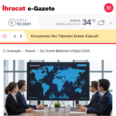
34
ALTIN
°C
KONYA
6.660,55
PARÇALI BULUTLU
Hotel Towel Importer Companies Lists
Anasayfa
İhracat
Dış Ticaret Bültenleri 13 Eylül 2025