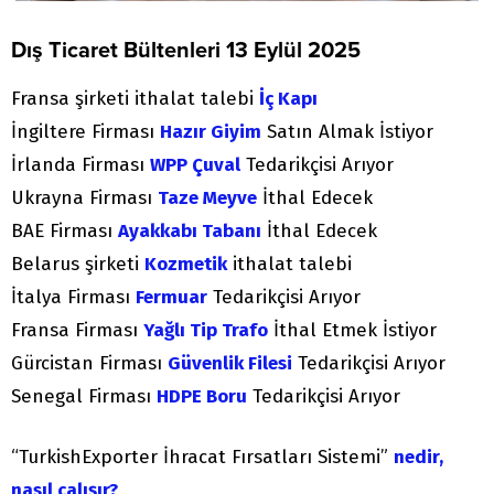
Dış Ticaret Bültenleri 13 Eylül 2025
Fransa şirketi ithalat talebi
İç Kapı
İngiltere Firması
Hazır Giyim
Satın Almak İstiyor
İrlanda Firması
WPP Çuval
Tedarikçisi Arıyor
Ukrayna Firması
Taze Meyve
İthal Edecek
BAE Firması
Ayakkabı Tabanı
İthal Edecek
Belarus şirketi
Kozmetik
ithalat talebi
İtalya Firması
Fermuar
Tedarikçisi Arıyor
Fransa Firması
Yağlı Tip Trafo
İthal Etmek İstiyor
Gürcistan Firması
Güvenlik Filesi
Tedarikçisi Arıyor
Senegal Firması
HDPE Boru
Tedarikçisi Arıyor
“TurkishExporter İhracat Fırsatları Sistemi”
nedir,
nasıl çalışır?