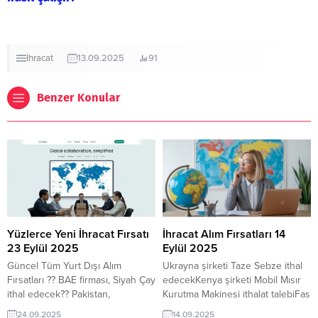
İhracat
13.09.2025
91
Benzer Konular
Yüzlerce Yeni İhracat Fırsatı
İhracat Alım Fırsatları 14
23 Eylül 2025
Eylül 2025
Güncel Tüm Yurt Dışı Alım
Ukrayna şirketi Taze Sebze ithal
Fırsatları ?? BAE firması, Siyah Çay
edecekKenya şirketi Mobil Mısır
ithal edecek?? Pakistan,
Kurutma Makinesi ithalat talebiFas
Türkiye’den Mısır Silaj Balya
Firması Beyaz İspirto Satın Almak
24.09.2025
14.09.2025