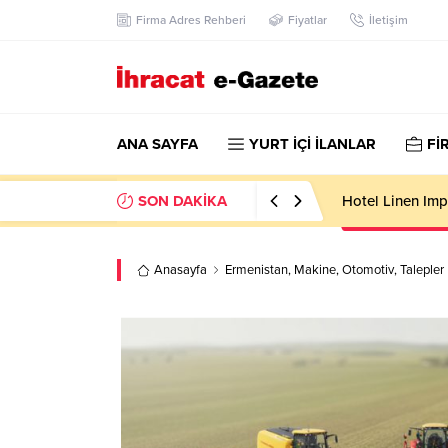
Firma Adres Rehberi
Fiyatlar
İletişim
ANA SAYFA
YURT İÇİ İLANLAR
Fİ
SON DAKİKA
Soft Drink Impo
Anasayfa
Ermenistan
,
Makine
,
Otomotiv
,
Talepler