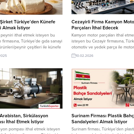
z Şirket Türkiye’den Künefe
Cezayirli Firma Kamyon Moto
i Almak İstiyor
Parçaları İthal Edecek
peyniri ithal etmek isteyen bu
Kamyon motor parçaları ithal etm
re firmasına, Türkiye’de gıda sanayi
isteyen bu Cezayir firmasına, Tür
ürünleri/peynir çeşitleri ile künefe
otomotiv ve yedek parça ile moto
üreticisi veya tedarikçisi olan
parçaları üreticisi veya tedarikçisi
.2025
10.02.2026
ı firmalar teklif sunabilirler. Yeni
ihracatçı firmalar teklif sunabilirler
cat pazarı fırsatı olan bu alım
bir ihracat pazarı fırsatı olan bu al
 iletişim bilgilerine TurkishExporter
ilanının iletişim bilgilerine Turkis
eri ile TE üyelik kredisi sahibi
VIP üyeleri ile TE üyelik kredisi sa
şirketleri erişebilmektedir. ➤ Bu...
ihracat şirketleri erişebilmektedir
ithalat...
Arabistan, Sirkülasyon
Surinam Firması Plastik Bah
ı İthal Etmek İstiyor
Sandalyeleri Almak İstiyor
syon pompası ithal etmek isteyen
Surinam firması, Türkiye’den plast