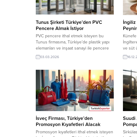
Tunus Şirketi Türkiye’den PVC
İngili
Pencere Almak İstiyor
Peynir
PVC pencere ithal etmek isteyen bu
Künefe 
Tunus firmasına, Türkiye’de plastik yapı
İngilte
elemanları ve inşaat sanayi ile pencere
ve süt 
üreticisi veya tedarikçisi olan ihracatçı
peyniri 
03.03.2026
16.12
firmalar teklif sunabilirler. Yeni bir ihracat
ihracatç
pazarı fırsatı olan bu alım ilanının iletişim
bir ihra
bilgilerine TurkishExporter VIP üyeleri ile
ilanının
TE üyelik kredisi sahibi ihracat şirketleri
VIP üyel
erişebilmektedir. ➤ Bu ithalat...
ihracat 
İsveç Firması, Türkiye’den
Suudi 
Promosyon Kıyafetleri Alacak
Pompas
Promosyon kıyafetleri ithal etmek isteyen
Sirküla