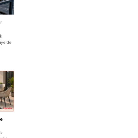
r
ek
kiye’de
r
 olan
. Yeni
ım
hExporter
hibi
. ➤ Bu
çe
ik