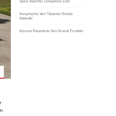
Spice Importer Companies Lists
Konşimento Veri Tabanları Eskide
Kalacak!
Küresel Pazarlarda Yeni İhracat Fırsatları
e
rı