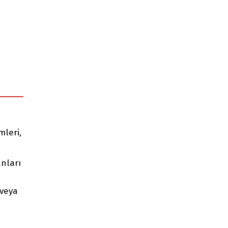
mleri,
nları
 veya