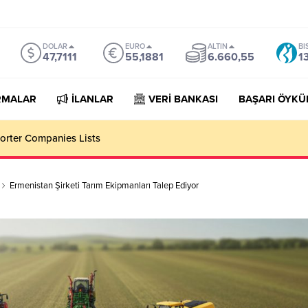
DOLAR
EURO
ALTIN
BI
47,7111
55,1881
6.660,55
1
RMALAR
İLANLAR
VERİ BANKASI
BAŞARI ÖYKÜ
rter Companies Lists
Ermenistan Şirketi Tarım Ekipmanları Talep Ediyor