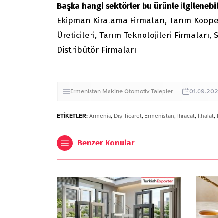
Başka hangi sektörler bu ürünle ilgilenebil
Ekipman Kiralama Firmaları, Tarım Kooper
Üreticileri, Tarım Teknolojileri Firmaları, 
Distribütör Firmaları
Ermenistan
Makine
Otomotiv
Talepler
01.09.20
ETİKETLER:
Armenia
,
Dış Ticaret
,
Ermenistan
,
İhracat
,
İthalat
,
Benzer Konular