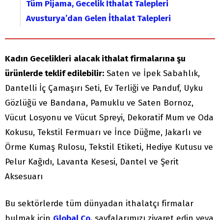
Tüm Pijama, Gecelik İthalat Talepleri
Avusturya’dan Gelen İthalat Talepleri
Kadın Gecelikleri
alacak ithalat firmalarına şu
ürünlerde teklif edilebilir:
Saten ve İpek Sabahlık,
Dantelli İç Çamaşırı Seti, Ev Terliği ve Panduf, Uyku
Gözlüğü ve Bandana, Pamuklu ve Saten Bornoz,
Vücut Losyonu ve Vücut Spreyi, Dekoratif Mum ve Oda
Kokusu, Tekstil Fermuarı ve İnce Düğme, Jakarlı ve
Örme Kumaş Rulosu, Tekstil Etiketi, Hediye Kutusu ve
Pelur Kağıdı, Lavanta Kesesi, Dantel ve Şerit
Aksesuarı
Bu sektörlerde tüm dünyadan ithalatçı firmalar
bulmak için
Global Co.
sayfalarımızı ziyaret edin veya