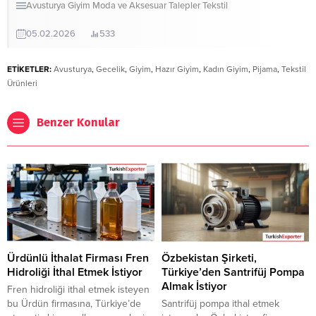
Avusturya
Giyim
Moda ve Aksesuar
Talepler
Tekstil
05.02.2026
533
ETİKETLER:
Avusturya
,
Gecelik
,
Giyim
,
Hazır Giyim
,
Kadın Giyim
,
Pijama
,
Tekstil
Ürünleri
Benzer Konular
Ürdünlü İthalat Firması Fren
Özbekistan Şirketi,
Hidroliği İthal Etmek İstiyor
Türkiye’den Santrifüj Pompa
Almak İstiyor
Fren hidroliği ithal etmek isteyen
bu Ürdün firmasına, Türkiye’de
Santrifüj pompa ithal etmek