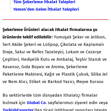
Tüm Şekerleme İthalat Talepleri
Yemen’den Gelen İthalat Talepleri
Şekerleme Ürünleri
alacak ithalat firmalarına şu
ürünlerde teklif edilebilir:
Yumuşak Şeker ve Jelibon,
Sert Akide Şekeri ve Lolipop, Çikolata ve Kaplamalı
Draje, Sakız ve Nefes Tazeleyici, Lokum ve Cezerye
Çeşitleri, Hediyelik Kutu ve Ambalaj, Teşhir Standı ve
Kavanoz, Gıda Boyası ve Aroma, Şekerleme
Paketleme Makinesi, Kağıt ve Plastik Çubuk, Silika Jel
ve Nem Alıcı, Etiket ve Barkod Yazıcı, Meyve Kurusu
Bu sektörlerde tüm dünyadan ithalatçı firmalar
bulmak için
Global Co.
sayfalarımızı ziyaret edin veya
TurkishExporter
’dan ticari istihbarat raporları isteyin.