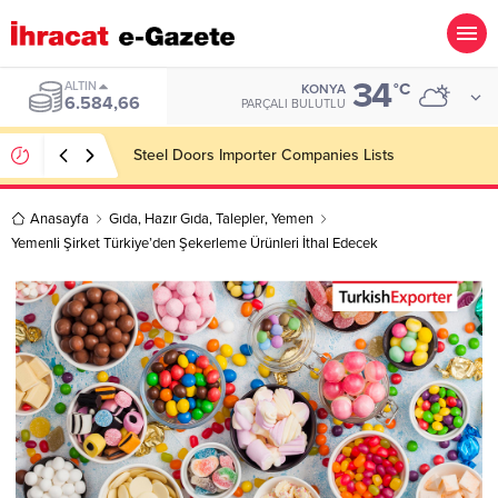
34
ALTIN
°C
KONYA
6.584,66
PARÇALI BULUTLU
Steel Doors Importer Companies Lists
Anasayfa
Gıda
,
Hazır Gıda
,
Talepler
,
Yemen
Yemenli Şirket Türkiye’den Şekerleme Ürünleri İthal Edecek