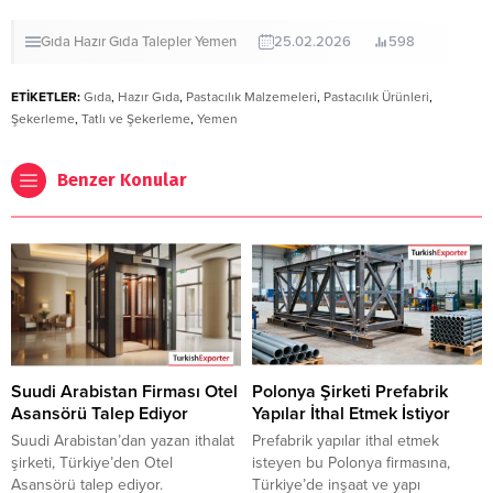
Gıda
Hazır Gıda
Talepler
Yemen
25.02.2026
598
ETİKETLER:
Gıda
,
Hazır Gıda
,
Pastacılık Malzemeleri
,
Pastacılık Ürünleri
,
Şekerleme
,
Tatlı ve Şekerleme
,
Yemen
Benzer Konular
Suudi Arabistan Firması Otel
Polonya Şirketi Prefabrik
Asansörü Talep Ediyor
Yapılar İthal Etmek İstiyor
Suudi Arabistan’dan yazan ithalat
Prefabrik yapılar ithal etmek
şirketi, Türkiye’den Otel
isteyen bu Polonya firmasına,
Asansörü talep ediyor.
Türkiye’de inşaat ve yapı