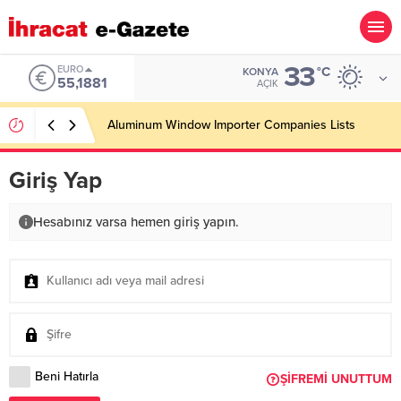
33
EURO
°C
KONYA
55,1881
AÇIK
Aluminum Window Importer Companies Lists
Giriş Yap
Hesabınız varsa hemen giriş yapın.
Beni Hatırla
ŞIFREMI UNUTTUM