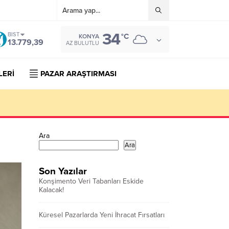
34
BIST
°C
KONYA
13.779,39
AZ BULUTLU
LERİ
PAZAR ARAŞTIRMASI
Ara
Ara
Son Yazılar
Konşimento Veri Tabanları Eskide
Kalacak!
Küresel Pazarlarda Yeni İhracat Fırsatları