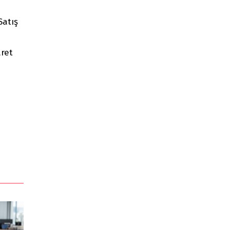
Satış
aret