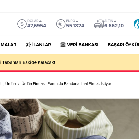
DOLAR
EURO
ALTIN
47,6954
55,1824
6.662,10
RMALAR
İLANLAR
VERİ BANKASI
BAŞARI ÖYKÜ
porter Companies Lists
til
,
Ürdün
Ürdün Firması, Pamuklu Bandana İthal Etmek İstiyor