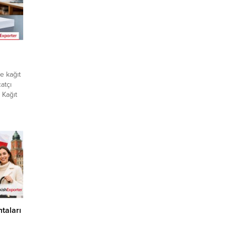
l
e kağıt
catçı
 Kağıt
fırsatı
er VIP
miz
arına
siye
an
taları