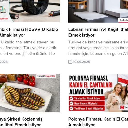
bik Firması H05VV U Kablo
Lübnan Firması A4 Kağıt İtha
Almak İstiyor
Etmek İstiyor
 kablo ithal etmek isteyen bu
Türkiye’de kırtasiye malzemeleri v
k firmasına, Türkiye’de elektrik
üreticisi veya tedarikçisi olan ihra
leri ve enerji iletim ürünleri ile
firmalar için, Lübnan’dan gelen A4
reticisi veya tedarikçisi olan
ithalat talebi yeni bir ihracat pazarı 
.2026
20.09.2025
ı firmalar teklif sunabilirler. Yeni
sunuyor. Bu alım ilanının iletişim
cat pazarı fırsatı olan bu alım
bilgilerine yalnızca TurkishExport
 iletişim bilgilerine TurkishExporter
üyeleri ile TE kredi sahibi üyeleri
eri ile TE üyelik kredisi sahibi
erişebilmektedir. ➤ Talebin detayl
şirketleri erişebilmektedir. ➤ Bu...
buradan ulaşabilirsiniz. Tüm Kırta
Ürünleri İthalat TalepleriLübnan’d
Gelen İthalat...
ya Şirketi Közlenmiş
Polonya Firması, Kadın El Çan
an İthal Etmek İstiyor
Almak İstiyor