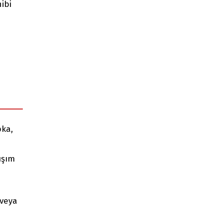
hibi
ka,
ışım
 veya