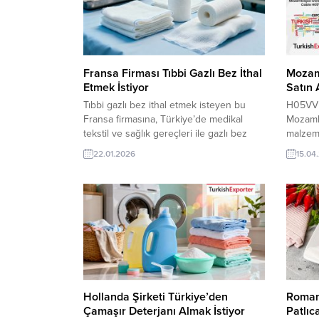
Fransa Firması Tıbbi Gazlı Bez İthal
Mozam
Etmek İstiyor
Satın 
Tıbbi gazlı bez ithal etmek isteyen bu
H05VV U
Fransa firmasına, Türkiye’de medikal
Mozambi
tekstil ve sağlık gereçleri ile gazlı bez
malzeme
üreticisi veya tedarikçisi olan ihracatçı
kablo ü
22.01.2026
15.04
firmalar teklif sunabilirler. Yeni bir ihracat
ihracatç
pazarı fırsatı olan bu alım ilanının iletişim
bir ihra
bilgilerine TurkishExporter VIP üyeleri ile
ilanının
TE üyelik kredisi sahibi ihracat şirketleri
VIP üyel
erişebilmektedir. ➤ Bu...
ihracat 
Hollanda Şirketi Türkiye’den
Roman
Çamaşır Deterjanı Almak İstiyor
Patlıc