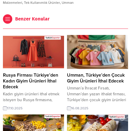
Malzemeleri
,
Tek Kullanımlık Ürünler
,
Umman
Benzer Konular
Rusya Firması Türkiye’den
Umman, Türkiye’den Çocuk
Kadın Giyim Ürünleri İthal
Giyim Ürünleri İthal Edecek
Edecek
Umman’a İhracat Fırsatı,
Kadın giyim ürünleri ithal etmek
Umman’dan yazan ithalat firması,
isteyen bu Rusya firmasına,
Türkiye’den çocuk giyim ürünleri
Türkiye’de tekstil ve hazır giyim
ithal edeceğini bildirdi. Türk
17.10.2025
16.08.2025
ürünleri ile giyim üreticisi veya
çocuk giyim üreticileri veya
tedarikçisi olan ihracatçı firmalar
ihracatçı Türk firmaları bu link
teklif sunabilirler. Yeni bir ihracat
üzerinden özet detayları
pazarı fırsatı olan bu alım ilanının
incelebilir Tüm çocuk giyim alım