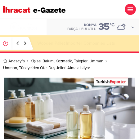
35
ALTIN
°C
KONYA
6.660,55
PARÇALI BULUTLU
Hotel Linen Importer Companies Lists
Anasayfa
Kişisel Bakım
,
Kozmetik
,
Talepler
,
Umman
Umman, Türkiye’den Otel Duş Jelleri Almak İstiyor