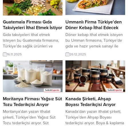
iletişim bilgilerine TurkishExporter
talepleriUmman’dan gelen tüm
VIP üyeleri ile TE üyelik kredisi
alım talepleri Umman’a Çocuk
sahibi ihracat şirketleri
Giyim İhracatında Yeni Fırsatlar
erişebilmektedir. ➤ Bu ithalat...
Umman, hızla büyüyen genç
Guatemala Firması Gıda
Ummanlı Firma Türkiye’den
nüfusu ve artan...
Takviyeleri İthal Etmek İstiyor
Döner Kebap İthal Edecek
Gıda takviyeleri ithal etmek
Döner kebap ithal etmek isteyen
isteyen bu Guatemala firmasına,
bu Umman firmasına, Türkiye’de
Türkiye’de sağlık ürünleri ve
gıda ve hazır yemek sanayi ile
kimya sanayi ile gıda takviyeleri
döner üreticisi veya tedarikçisi
16.11.2025
26.12.2025
üreticisi veya tedarikçisi olan
olan ihracatçı firmalar teklif
ihracatçı firmalar teklif sunabilirler.
sunabilirler. Yeni bir ihracat pazarı
Yeni bir ihracat pazarı fırsatı olan
fırsatı olan bu alım ilanının iletişim
bu alım ilanının iletişim bilgilerine
bilgilerine TurkishExporter VIP
TurkishExporter VIP üyeleri ile TE
üyeleri ile TE üyelik kredisi sahibi
üyelik kredisi sahibi ihracat
ihracat şirketleri erişebilmektedir.
şirketleri erişebilmektedir. ➤ Bu
➤ Bu ithalat alım...
ithalat...
Moritanya Firması Yağsız Süt
Kanada Şirketi, Ahşap
Tozu Tedarikçisi Arıyor
Boyası Tedarikçisi Arıyor
Moritanya’dan yazan ithalat
Kanada’dan yazan ithalat şirketi,
şirketi, Türkiye’den Yağsız Süt
Türkiye’den Ahşap Boyası
Tozu tedarikçisi arıyor. Süt
tedarikçisi arıyor. Boya & kaplama