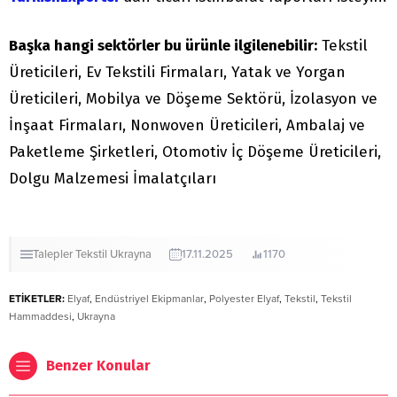
Başka hangi sektörler bu ürünle ilgilenebilir:
Tekstil
Üreticileri, Ev Tekstili Firmaları, Yatak ve Yorgan
Üreticileri, Mobilya ve Döşeme Sektörü, İzolasyon ve
İnşaat Firmaları, Nonwoven Üreticileri, Ambalaj ve
Paketleme Şirketleri, Otomotiv İç Döşeme Üreticileri,
Dolgu Malzemesi İmalatçıları
Talepler
Tekstil
Ukrayna
17.11.2025
1170
ETİKETLER:
Elyaf
,
Endüstriyel Ekipmanlar
,
Polyester Elyaf
,
Tekstil
,
Tekstil
Hammaddesi
,
Ukrayna
Benzer Konular