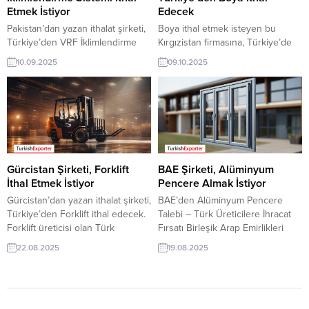
Etmek İstiyor
Edecek
Pakistan’dan yazan ithalat şirketi,
Boya ithal etmek isteyen bu
Türkiye’den VRF İklimlendirme
Kırgızistan firmasına, Türkiye’de
Sistemi ithal etmek istiyor. Klima &
inşaat ve kimyasal ürünler ile
10.09.2025
09.10.2025
iklimlendirme sistemleri üreticisi
boya üreticisi veya tedarikçisi
olan Türk şirketler için
olan ihracatçı firmalar teklif
Pakistan’dan gelen bu talep yeni
sunabilirler. Yeni bir ihracat pazarı
bir ihracat pazarı olabilir. Bu alım
fırsatı olan bu alım ilanının iletişim
ilanın detaylarına TurkishExporter
bilgilerine TurkishExporter VIP
/ VIP üyeleri cevap verebilir. ➤
üyeleri ile TE üyelik kredisi sahibi
Talebin detaylarına buradan
ihracat şirketleri erişebilmektedir.
ulaşabilirsiniz. Tüm Isıtma ve
➤ Bu ithalat alım talebinin
Gürcistan Şirketi, Forklift
BAE Şirketi, Alüminyum
Soğutma Havalandırma İthalat...
detaylarına buradan...
İthal Etmek İstiyor
Pencere Almak İstiyor
Gürcistan’dan yazan ithalat şirketi,
BAE’den Alüminyum Pencere
Türkiye’den Forklift ithal edecek.
Talebi – Türk Üreticilere İhracat
Forklift üreticisi olan Türk
Fırsatı Birleşik Arap Emirlikleri
şirketleri için yeni bir ihracat
merkezli bir şirket, Türkiye’den
22.08.2025
19.08.2025
pazarı olabilir. Bu alım ilanın
alüminyum pencere tedarik
detaylarına TE / VIP üyeleri cevap
etmek istediğini bildirdi. Firma
verebilir. ? Talebin detaylarına
özellikle Up Down (yukarı-aşağı
buradan ulaşabilirsiniz. Forklift
açılır) alüminyum pencereler