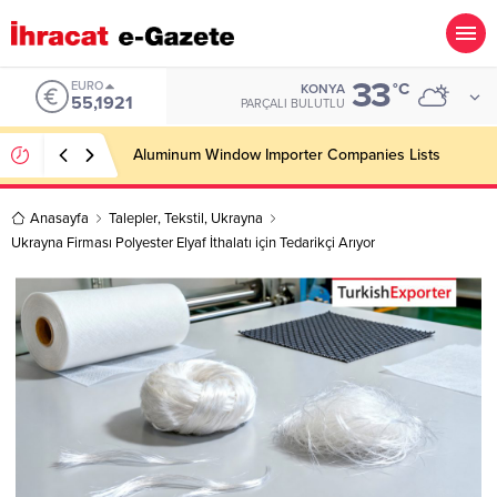
33
ALTIN
°C
KONYA
6.659,09
PARÇALI BULUTLU
Wooden Pallet Importer Companies Lists
Anasayfa
Talepler
,
Tekstil
,
Ukrayna
Ukrayna Firması Polyester Elyaf İthalatı için Tedarikçi Arıyor