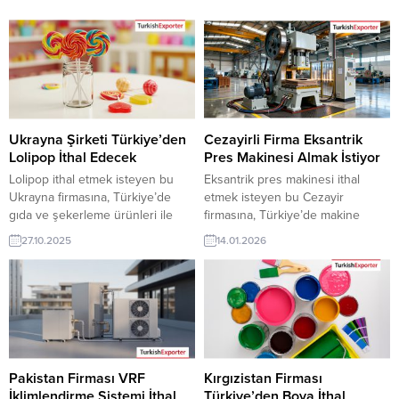
Ukrayna Şirketi Türkiye’den
Cezayirli Firma Eksantrik
Lolipop İthal Edecek
Pres Makinesi Almak İstiyor
Lolipop ithal etmek isteyen bu
Eksantrik pres makinesi ithal
Ukrayna firmasına, Türkiye’de
etmek isteyen bu Cezayir
gıda ve şekerleme ürünleri ile
firmasına, Türkiye’de makine
lolipop üreticisi veya tedarikçisi
imalatı ve metal şekillendirme
27.10.2025
14.01.2026
olan ihracatçı firmalar teklif
teknolojileri ile pres makinesi
sunabilirler. Yeni bir ihracat pazarı
üreticisi veya tedarikçisi olan
fırsatı olan bu alım ilanının iletişim
ihracatçı firmalar teklif sunabilirler.
bilgilerine TurkishExporter VIP
Yeni bir ihracat pazarı fırsatı olan
üyeleri ile TE üyelik kredisi sahibi
bu alım ilanının iletişim bilgilerine
ihracat şirketleri erişebilmektedir.
TurkishExporter VIP üyeleri ile TE
➤ Bu ithalat alım talebinin
üyelik kredisi sahibi ihracat
detaylarına...
şirketleri erişebilmektedir. ➤...
Pakistan Firması VRF
Kırgızistan Firması
İklimlendirme Sistemi İthal
Türkiye’den Boya İthal