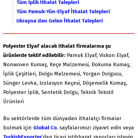
Tüm
İplik İthalat Talepleri
Tüm
Pamuk-Yün-Elyaf İthalat Talepleri
Ukrayna
‘
dan
Gelen İthalat Talepleri
Polyester Elyaf
alacak ithalat firmalarına şu
ürünlerde teklif edilebilir:
Pamuk Elyaf, Viskon Elyaf,
Nonwoven Kumaş, Keçe Malzemesi, Dokuma Kumaş,
İplik Çeşitleri, Dolgu Malzemesi, Yorgan Dolgusu,
Sünger Levha, Izolasyon Keçesi, Döşemelik Kumaş,
Polyester İplik, Sentetik Dolgu, Teknik Tekstil
Ürünleri
Bu sektörlerde tüm dünyadan ithalatçı firmalar
bulmak için
Global Co.
sayfalarımızı ziyaret edin veya
TurkishExporter
’dan ticari istihbarat raporları isteyin.