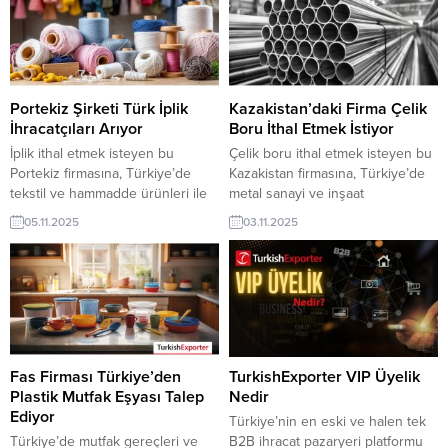
Portekiz Şirketi Türk İplik
Kazakistan’daki Firma Çelik
İhracatçıları Arıyor
Boru İthal Etmek İstiyor
İplik ithal etmek isteyen bu
Çelik boru ithal etmek isteyen bu
Portekiz firmasına, Türkiye’de
Kazakistan firmasına, Türkiye’de
tekstil ve hammadde ürünleri ile
metal sanayi ve inşaat
iplik üreticisi veya tedarikçisi olan
malzemeleri ile boru üreticisi
05.11.2025
03.11.2025
ihracatçı firmalar teklif sunabilirler.
veya tedarikçisi olan ihracatçı
Yeni bir ihracat pazarı fırsatı olan
firmalar teklif sunabilirler. Yeni bir
bu alım ilanının iletişim bilgilerine
ihracat pazarı fırsatı olan bu alım
TurkishExporter VIP üyeleri ile TE
ilanının iletişim bilgilerine
üyelik kredisi sahibi ihracat
TurkishExporter VIP üyeleri ile TE
şirketleri erişebilmektedir. ➤ Bu
üyelik kredisi sahibi ihracat
ithalat alım talebinin detaylarına...
şirketleri erişebilmektedir. ➤ Bu
ithalat alım...
Fas Firması Türkiye’den
TurkishExporter VIP Üyelik
Plastik Mutfak Eşyası Talep
Nedir
Ediyor
Türkiye’nin en eski ve halen tek
Türkiye’de mutfak gereçleri ve
B2B ihracat pazaryeri platformu