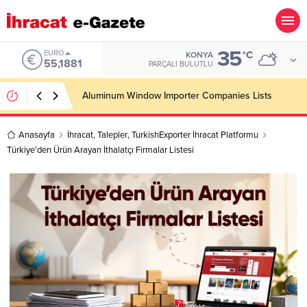
35
ALTIN
°C
KONYA
6.660,55
PARÇALI BULUTLU
Wooden Pallet Importer Companies Lists
Anasayfa
İhracat
,
Talepler
,
TurkishExporter İhracat Platformu
Türkiye’den Ürün Arayan İthalatçı Firmalar Listesi