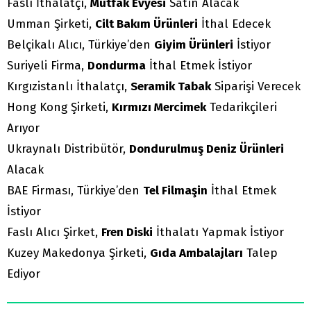
Faslı İthalatçı,
Mutfak Evyesi
Satın Alacak
Umman Şirketi,
Cilt Bakım Ürünleri
İthal Edecek
Belçikalı Alıcı, Türkiye’den
Giyim Ürünleri
İstiyor
Suriyeli Firma,
Dondurma
İthal Etmek İstiyor
Kırgızistanlı İthalatçı,
Seramik Tabak
Siparişi Verecek
Hong Kong Şirketi,
Kırmızı Mercimek
Tedarikçileri
Arıyor
Ukraynalı Distribütör,
Dondurulmuş Deniz Ürünleri
Alacak
BAE Firması, Türkiye’den
Tel Filmaşin
İthal Etmek
İstiyor
Faslı Alıcı Şirket,
Fren Diski
İthalatı Yapmak İstiyor
Kuzey Makedonya Şirketi,
Gıda Ambalajları
Talep
Ediyor