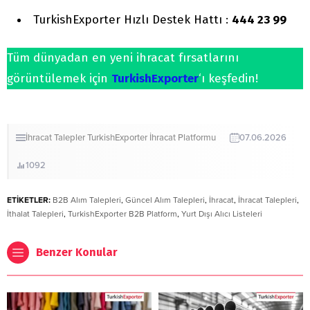
TurkishExporter Hızlı Destek Hattı :
444 23 99
Tüm dünyadan en yeni ihracat fırsatlarını
görüntülemek için
TurkishExporter
‘ı keşfedin!
İhracat
Talepler
TurkishExporter İhracat Platformu
07.06.2026
1092
ETİKETLER:
B2B Alım Talepleri
,
Güncel Alım Talepleri
,
İhracat
,
İhracat Talepleri
,
İthalat Talepleri
,
TurkishExporter B2B Platform
,
Yurt Dışı Alıcı Listeleri
Benzer Konular