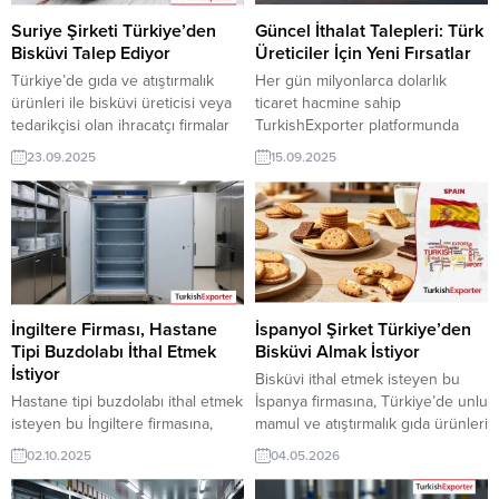
Suriye Şirketi Türkiye’den
Güncel İthalat Talepleri: Türk
Bisküvi Talep Ediyor
Üreticiler İçin Yeni Fırsatlar
Türkiye’de gıda ve atıştırmalık
Her gün milyonlarca dolarlık
ürünleri ile bisküvi üreticisi veya
ticaret hacmine sahip
tedarikçisi olan ihracatçı firmalar
TurkishExporter platformunda
için, Suriye’den gelen bisküvi
dünya genelinden gelen yeni alım
23.09.2025
15.09.2025
ithalat talebi yeni bir ihracat pazarı
talepleri Türk üreticilerine önemli
fırsatı sunuyor. Bu alım ilanının
ihracat fırsatları sunuyor. İşte öne
iletişim bilgilerine yalnızca
çıkan son talepler:
✨
Türk
TurkishExporter VIP üyeleri ile TE
İhracatçıları İçin Avantaj Bu
kredi sahibi üyelerimiz
talepler, Türkiye’nin güçlü üretim
erişebilmektedir. ➤ Talebin
altyapısına sahip olduğu ayakkabı,
detaylarına buradan
gıda, ambalaj, yapı malzemeleri ve
ulaşabilirsiniz. Tüm Bisküvi –
aroma sektörleri için büyük
İngiltere Firması, Hastane
İspanyol Şirket Türkiye’den
Gofret –...
ihracat...
Tipi Buzdolabı İthal Etmek
Bisküvi Almak İstiyor
İstiyor
Bisküvi ithal etmek isteyen bu
Hastane tipi buzdolabı ithal etmek
İspanya firmasına, Türkiye’de unlu
isteyen bu İngiltere firmasına,
mamul ve atıştırmalık gıda ürünleri
Türkiye’de medikal ekipman ve
ile bisküvi üreticisi veya
02.10.2025
04.05.2026
soğutma sistemleri ile hastane tipi
tedarikçisi olan ihracatçı firmalar
buzdolabı üreticisi veya
teklif sunabilirler. Yeni bir ihracat