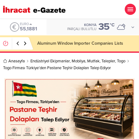
35
ALTIN
°C
KONYA
6.660,55
PARÇALI BULUTLU
Wooden Pallet Importer Companies Lists
Anasayfa
Endüstriyel Ekipmanlar
,
Mobilya
,
Mutfak
,
Talepler
,
Togo
Togo Firması Türkiye’den Pastane Teşhir Dolapları Talep Ediyor