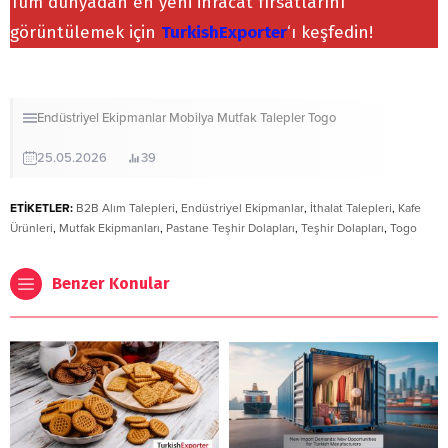
Tüm dünyadan en yeni ihracat fırsatlarını
görüntülemek için
TurkishExporter
‘ı keşfedin!
Endüstriyel Ekipmanlar
Mobilya
Mutfak
Talepler
Togo
25.05.2026
39
ETİKETLER:
B2B Alım Talepleri
,
Endüstriyel Ekipmanlar
,
İthalat Talepleri
,
Kafe
Ürünleri
,
Mutfak Ekipmanları
,
Pastane Teşhir Dolapları
,
Teşhir Dolapları
,
Togo
Benzer Konular