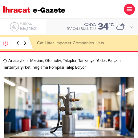
34
ALTIN
°C
KONYA
6.529,72
PARÇALI BULUTLU
Dining Room Furniture Importer Companies Lists
Anasayfa
Makine
,
Otomotiv
,
Talepler
,
Tanzanya
,
Yedek Parça
Tanzanya Şirketi, Yağlama Pompası Talep Ediyor