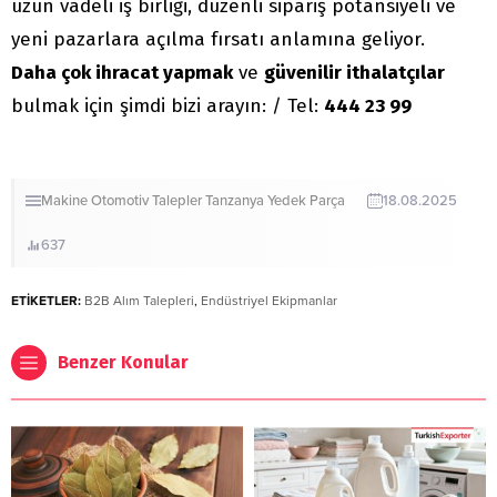
uzun vadeli iş birliği, düzenli sipariş potansiyeli ve
yeni pazarlara açılma fırsatı anlamına geliyor.
Daha çok ihracat yapmak
ve
güvenilir ithalatçılar
bulmak için şimdi bizi arayın: / Tel:
444 23 99
Makine
Otomotiv
Talepler
Tanzanya
Yedek Parça
18.08.2025
637
ETİKETLER:
B2B Alım Talepleri
,
Endüstriyel Ekipmanlar
Benzer Konular