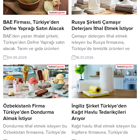
BAE Firması, Türkiye’den
Rusya Şirketi Çamaşır
Defne Yaprağı Satın Alacak
Deterjanı İthal Etmek İstiyor
BAE’den yazan ithalat şirketi,
Çamaşır deterjanı ithal etmek
Türkiye’den Defne Yaprağı satın
isteyen bu Rusya firmasına,
alacak. Tarım ve gıda ürünleri
Türkiye’de temizlik ürünleri ve
üreticisi olan Türk şirketler için
kimya sanayi ile deterjan üreticisi
04.09.2025
16.01.2026
BAE’den gelen bu talep yeni bir
veya tedarikçisi olan ihracatçı
ihracat pazarı olabilir. Bu alım
firmalar teklif sunabilirler. Yeni bir
ilanın detaylarına TurkishExporter
ihracat pazarı fırsatı olan bu alım
/ VIP üyeleri cevap verebilir. ➤
ilanının iletişim bilgilerine
Talebin detaylarına buradan
TurkishExporter VIP üyeleri ile TE
ulaşabilirsiniz. Tüm Defne Yaprağı
üyelik kredisi sahibi ihracat
İthalat TalepleriBAE’den Gelen
şirketleri erişebilmektedir. ➤ Bu
İthalat Talepleri...
ithalat alım...
Özbekistanlı Firma
İngiliz Şirket Türkiye’den
Türkiye’den Dondurma
Kağıt Havlu Tedarikçileri
Almak İstiyor
Arıyor
Dondurma ithal etmek isteyen bu
Kağıt havlu ithal etmek isteyen bu
Özbekistan firmasına, Türkiye’de
İngiltere firmasına, Türkiye’de
gıda ve dondurulmuş ürünler ile
kağıt ve hijyen ürünleri ile kağıt