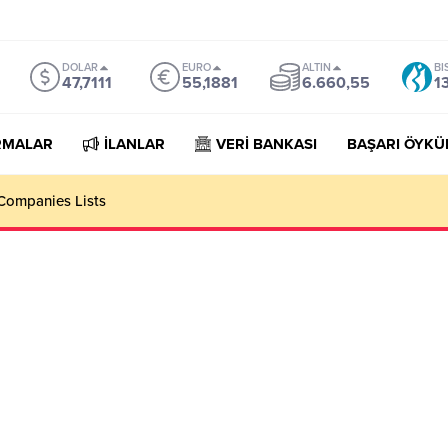
DOLAR
EURO
ALTIN
BI
47,7111
55,1881
6.660,55
1
RMALAR
İLANLAR
VERİ BANKASI
BAŞARI ÖYKÜ
Companies Lists