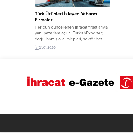
Türk Ürünleri İsteyen Yabancı
Firmalar
Her gün güncellenen ihracat fırsatlarıyla
yeni pazarlara açılın. TurkishExporter;
doğrulanmış alıcı talepleri, sektör bazlı
ilanlar ve hedef ülke odaklı
21.01.2026
eşleştirmelerle Türk ihracatçılarını
dünyanın dört bir yanındaki alıcılarla
buluşturur. Günün Öne Çıkan Alım
Talepleri Gana Firması, Türkiye’den A4
Kağıdı Satın AlacakBulgaristan Şirketi,
MDF Lake Kapı İthal EdecekIraklı Şirket,
Türkiye’den Delikli Sac...