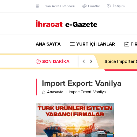
Firma Adres Rehberi
Fiyatlar
İletişim
ANA SAYFA
YURT İÇİ İLANLAR
Fİ
SON DAKİKA
Spice Importer 
Import Export:
Vanilya
Anasayfa
Import Export: Vanilya