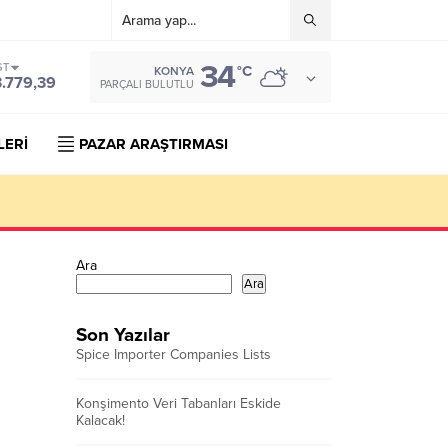
34
ST
°C
KONYA
3.779,39
PARÇALI BULUTLU
LERİ
PAZAR ARAŞTIRMASI
Ara
Ara
Son Yazılar
Spice Importer Companies Lists
Konşimento Veri Tabanları Eskide
Kalacak!