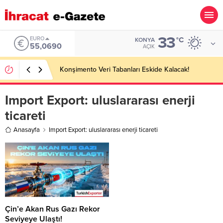
33
EURO
°C
KONYA
55,0690
AÇIK
Konşimento Veri Tabanları Eskide Kalacak!
Import Export:
uluslararası enerji
ticareti
Anasayfa
Import Export: uluslararası enerji ticareti
Çin’e Akan Rus Gazı Rekor
Seviyeye Ulaştı!