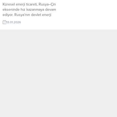
Küresel enerji ticareti, Rusya–Çin
ekseninde hız kazanmaya devam
ediyor. Rusya’nın devlet enerji
şirketi Gazprom’un Çin’e yönelik
13.01.2026
doğal gaz sevkiyatlarında yeni bir
günlük rekor kırması, iki ülke
arasındaki enerji iş birliğinin
ulaştığı seviyeyi yeniden
gündeme taşıdı. Özellikle
“Sibirya’nın Gücü” boru hattı
üzerinden gerçekleşen bu artış,
yalnızca bölgesel değil, küresel
doğal gaz...