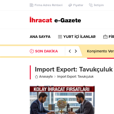
Firma Adres Rehberi
Fiyatlar
İletişim
ANA SAYFA
YURT İÇİ İLANLAR
Fİ
SON DAKİKA
Konşimento Veri
Import Export:
Tavukçuluk
Anasayfa
Import Export: Tavukçuluk