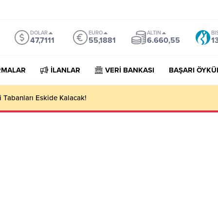
DOLAR
EURO
ALTIN
BI
47,7111
55,1881
6.660,55
1
RMALAR
İLANLAR
VERİ BANKASI
BAŞARI ÖYKÜ
 Tabanları Eskide Kalacak!