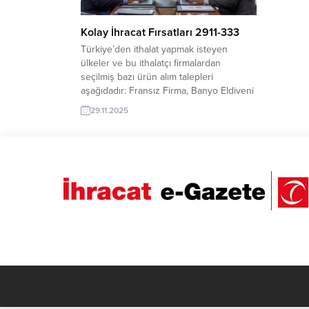
Kolay İhracat Fırsatları 2911-333
Türkiye’den ithalat yapmak isteyen
ülkeler ve bu ithalatçı firmalardan
seçilmiş bazı ürün alım talepleri
aşağıdadır: Fransız Firma, Banyo Eldiveni
İthal Etmek İstiyorCezayir, Türkiye’den
29.11.2025
PVC Pencere Makinesi Satın Almak
İstiyorFas, Türk Malı Kırtasiye Ürünleri
Satın AlacakMısır’dan firma, Kanatlı
Hayvan Yemleme Hattı İthal
EdecekFransız Firma, Cilt Bakım Ürünleri
Almak istiyorİngiltere Firması,
Türkiye’den...