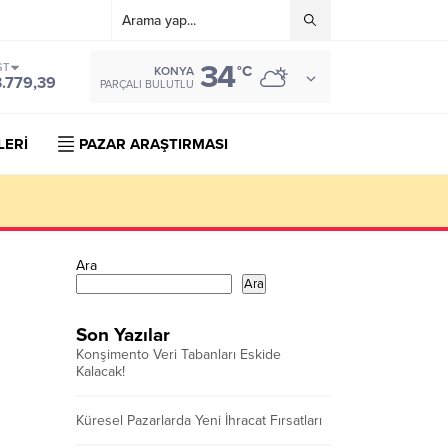
34
ST
°C
KONYA
3.779,39
PARÇALI BULUTLU
LERİ
PAZAR ARAŞTIRMASI
Ara
Ara
Son Yazılar
Konşimento Veri Tabanları Eskide
Kalacak!
Küresel Pazarlarda Yeni İhracat Fırsatları