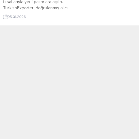
fırsatlarıyla yeni pazarlara açılın.
TurkishExporter; doğrulanmış alıcı
talepleri, sektör bazlı ilanlar ve
05.01.2026
hedef ülke odaklı eşleştirmelerle
Türk ihracatçılarını dünyanın dört
bir yanındaki alıcılarla buluşturur.
Günün Öne Çıkan Alım Talepleri
ve İthalatçı Listesi İspanya,
Türkiye’den Deri Ev Mobilyaları
Satın AlacakSırbistanlı İthalatçı,
Banyo Mobilyası Talep
EdiyorRusya, Türkiye’den Oto...