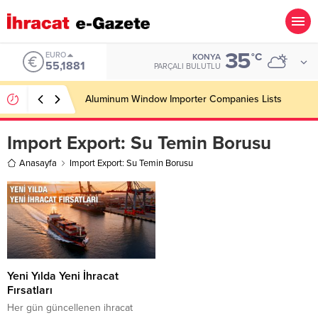
35
EURO
°C
KONYA
55,1881
PARÇALI BULUTLU
Aluminum Window Importer Companies Lists
Import Export:
Su Temin Borusu
Anasayfa
Import Export: Su Temin Borusu
Yeni Yılda Yeni İhracat
Fırsatları
Her gün güncellenen ihracat