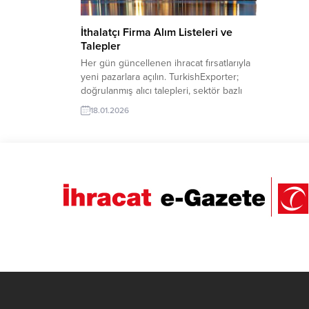
İthalatçı Firma Alım Listeleri ve
Talepler
Her gün güncellenen ihracat fırsatlarıyla
yeni pazarlara açılın. TurkishExporter;
doğrulanmış alıcı talepleri, sektör bazlı
ilanlar ve hedef ülke odaklı
18.01.2026
eşleştirmelerle Türk ihracatçılarını
dünyanın dört bir yanındaki alıcılarla
buluşturur. Günün Öne Çıkan Alım
Talepleri Suudi Arabistanlı Firma, Hibrit
Su Isıtıcıları İthal EdecekIrak Şirketi,
Galvanizli Çelik Boru İthal Etmek
İstiyorKuveyt Firması, Plastik...