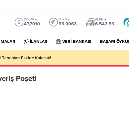
DOLAR
EURO
ALTIN
47,7010
55,0063
6.543,59
RMALAR
İLANLAR
VERİ BANKASI
BAŞARI ÖYKÜ
 Tabanları Eskide Kalacak!
veriş Poşeti