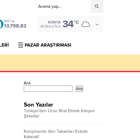
34
BIST
°C
KONYA
13.798,82
AZ BULUTLU
LERİ
PAZAR ARAŞTIRMASI
Ara
Ara
Son Yazılar
Türkiye’den Ürün İthal Etmek İsteyen
Şirketler
Konşimento Veri Tabanları Eskide
Kalacak!