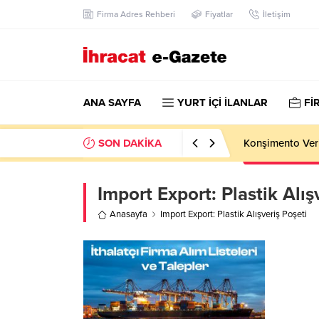
Firma Adres Rehberi
Fiyatlar
İletişim
ANA SAYFA
YURT İÇİ İLANLAR
Fİ
SON DAKİKA
Konşimento Veri
Import Export:
Plastik Alış
Anasayfa
Import Export: Plastik Alışveriş Poşeti