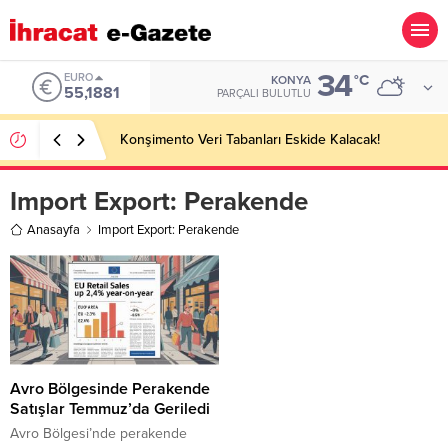
34
EURO
°C
KONYA
55,1881
PARÇALI BULUTLU
Konşimento Veri Tabanları Eskide Kalacak!
Import Export:
Perakende
Anasayfa
Import Export: Perakende
Avro Bölgesinde Perakende
Satışlar Temmuz’da Geriledi
Avro Bölgesi’nde perakende