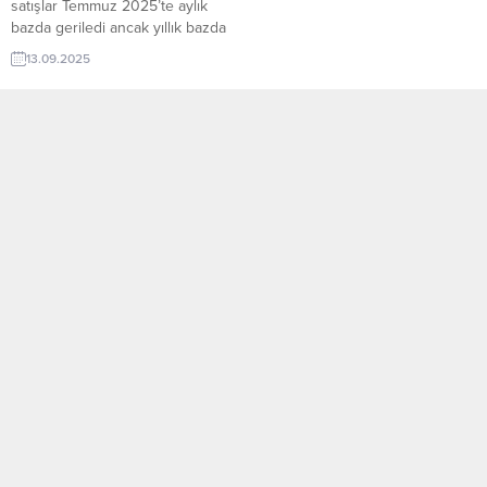
satışlar Temmuz 2025’te aylık
bazda geriledi ancak yıllık bazda
artış kaydedildi. Eurostat’ın öncü
13.09.2025
verilerine göre, Temmuz 2025’te
perakende satış hacmi bir önceki
aya göre Avro Bölgesi’nde %0,5,
AB genelinde ise %0,4 azaldı.
Haziran 2025’te görülen %0,6’lık
(Avro Bölgesi) ve %0,5’lik (AB)
artışın ardından gelen bu düşüş,
tüketici...