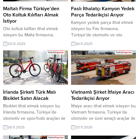
şirketleri erişebilmektedir. ➤ Bu...
üyelik kredisi sahibi ihracat
şirketleri erişebilmektedir. ➤ Bu...
Maltalı Firma Türkiye’den
Faslı İthalatçı Kamyon Yedek
Oto Koltuk Kılıfları Almak
Parça Tedarikçisi Arıyor
İstiyor
Kamyon yedek parça ithal etmek
Oto koltuk kılıfları ithal etmek
isteyen bu Fas firmasına,
isteyen bu Malta firmasına,
Türkiye’de otomotiv ve oto
Türkiye’de otomotiv yan sanayi
sanayii ürünleri ile yedek parça
29.12.2025
26.11.2025
ve tekstil ürünleri ile koltuk kılıfı
üreticisi veya tedarikçisi olan
üreticisi veya tedarikçisi olan
ihracatçı firmalar teklif sunabilirler.
ihracatçı firmalar teklif sunabilirler.
Yeni bir ihracat pazarı fırsatı olan
Yeni bir ihracat pazarı fırsatı olan
bu alım ilanının iletişim bilgilerine
bu alım ilanının iletişim bilgilerine
TurkishExporter VIP üyeleri ile TE
TurkishExporter VIP üyeleri ile TE
üyelik kredisi sahibi ihracat
üyelik kredisi sahibi ihracat
şirketleri erişebilmektedir. ➤ Bu...
şirketleri erişebilmektedir. ➤...
İrlanda Şirketi Türk Malı
Vietnamlı Şirket İtfaiye Aracı
Bisiklet Satın Alacak
Tedarikçisi Arıyor
Bisiklet ithal etmek isteyen bu
İtfaiye aracı ithal etmek isteyen bu
İrlanda firmasına, Türkiye’de
Vietnam firmasına, Türkiye’de
otomotiv ve spor/hobi araçları ile
otomotiv ve özel amaçlı araçlar ile
bisiklet üreticisi veya tedarikçisi
itfaiye aracı üreticisi veya
26.11.2025
23.11.2025
olan ihracatçı firmalar teklif
tedarikçisi olan ihracatçı firmalar
sunabilirler. Yeni bir ihracat pazarı
teklif sunabilirler. Yeni bir ihracat