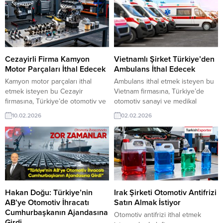
pazarı fırsatı olan bu alım ilanının
ihracat pazarı fırsatı olan bu alım
iletişim bilgilerine TurkishExporter
ilanının iletişim bilgilerine
VIP üyeleri ile TE üyelik kredisi
TurkishExporter VIP üyeleri ile TE
sahibi ihracat şirketleri
üyelik kredisi sahibi ihracat
erişebilmektedir. ➤ Bu ithalat...
şirketleri erişebilmektedir. ➤ Bu...
Cezayirli Firma Kamyon
Vietnamlı Şirket Türkiye’den
Motor Parçaları İthal Edecek
Ambulans İthal Edecek
Kamyon motor parçaları ithal
Ambulans ithal etmek isteyen bu
etmek isteyen bu Cezayir
Vietnam firmasına, Türkiye’de
firmasına, Türkiye’de otomotiv ve
otomotiv sanayi ve medikal
yedek parça ile motor parçaları
araçlar ile ambulans üreticisi veya
10.02.2026
02.02.2026
üreticisi veya tedarikçisi olan
tedarikçisi olan ihracatçı firmalar
ihracatçı firmalar teklif sunabilirler.
teklif sunabilirler. Yeni bir ihracat
Yeni bir ihracat pazarı fırsatı olan
pazarı fırsatı olan bu alım ilanının
bu alım ilanının iletişim bilgilerine
iletişim bilgilerine TurkishExporter
TurkishExporter VIP üyeleri ile TE
VIP üyeleri ile TE üyelik kredisi
üyelik kredisi sahibi ihracat
sahibi ihracat şirketleri
şirketleri erişebilmektedir. ➤ Bu
erişebilmektedir. ➤ Bu ithalat alım
ithalat...
talebinin...
Hakan Doğu: Türkiye’nin
Irak Şirketi Otomotiv Antifrizi
AB’ye Otomotiv İhracatı
Satın Almak İstiyor
Cumhurbaşkanın Ajandasına
Otomotiv antifrizi ithal etmek
Girdi