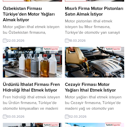
VIP üyeleri ile TE üyelik kredisi
üyeleri ile TE üyelik kredisi sahibi
sahibi ihracat şirketleri
ihracat şirketleri erişebilmektedir.
Özbekistan Firması
Mısırlı Firma Motor Pistonları
erişebilmektedir. ➤...
➤ Bu...
Türkiye’den Motor Yağları
Satın Almak İstiyor
Almak İstiyor
Motor pistonları ithal etmek
Motor yağları ithal etmek isteyen
isteyen bu Mısır firmasına,
bu Özbekistan firmasına,
Türkiye’de otomotiv yan sanayii
Türkiye’de madeni yağ sanayii ve
ve motor aksamları ile piston
22.03.2026
18.03.2026
otomotiv bakım ürünleri ile motor
üreticisi veya tedarikçisi olan
yağları üreticisi veya tedarikçisi
ihracatçı firmalar teklif sunabilirler.
olan ihracatçı firmalar teklif
Yeni bir ihracat pazarı fırsatı olan
sunabilirler. Yeni bir ihracat pazarı
bu alım ilanının iletişim bilgilerine
fırsatı olan bu alım ilanının iletişim
TurkishExporter VIP üyeleri ile TE
bilgilerine TurkishExporter VIP
üyelik kredisi sahibi ihracat
üyeleri ile TE üyelik kredisi sahibi
şirketleri erişebilmektedir. ➤ Bu
ihracat şirketleri erişebilmektedir.
ithalat...
Ürdünlü İthalat Firması Fren
Cezayir Firması Motor
➤...
Hidroliği İthal Etmek İstiyor
Yağları İthal Etmek İstiyor
Fren hidroliği ithal etmek isteyen
Motor yağları ithal etmek isteyen
bu Ürdün firmasına, Türkiye’de
bu Cezayir firmasına, Türkiye’de
otomotiv kimyasalları ve madeni
madeni yağ ve otomotiv yan
yağ ile fren hidroliği üreticisi veya
sanayi ile motor yağı üreticisi
03.03.2026
02.03.2026
tedarikçisi olan ihracatçı firmalar
veya tedarikçisi olan ihracatçı
teklif sunabilirler. Yeni bir ihracat
firmalar teklif sunabilirler. Yeni bir