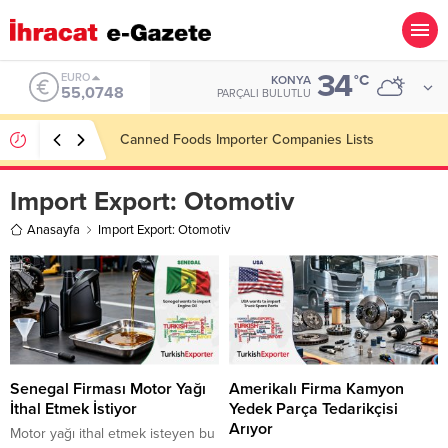
34
ALTIN
°C
KONYA
6.623,43
PARÇALI BULUTLU
Steel Doors Importer Companies Lists
Import Export:
Otomotiv
Anasayfa
Import Export: Otomotiv
Senegal Firması Motor Yağı
Amerikalı Firma Kamyon
İthal Etmek İstiyor
Yedek Parça Tedarikçisi
Arıyor
Motor yağı ithal etmek isteyen bu