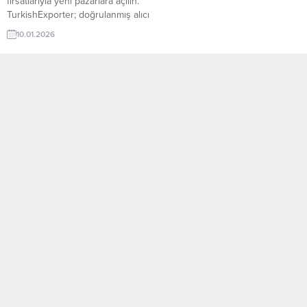
fırsatlarıyla yeni pazarlara açılın.
TurkishExporter; doğrulanmış alıcı
talepleri, sektör bazlı ilanlar ve
10.01.2026
hedef ülke odaklı eşleştirmelerle
Türk ihracatçılarını dünyanın dört
bir yanındaki alıcılarla buluşturur.
Günün Öne Çıkan Alım Talepleri
Nijeryalı Firma, Buğday Ekmeklik
Un Tedarikçisi ArıyorÇekya
Firması, Türkiye’den Kahve Talep
EdiyorTunuslu Şirket, Protein
Tozu İthal Etmek...