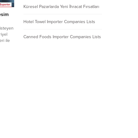
Küresel Pazarlarda Yeni İhracat Fırsatları
esim
Hotel Towel Importer Companies Lists
isteyen
iyel
Canned Foods Importer Companies Lists
ri ile
a
klif
fırsatı
rine
 üyelik