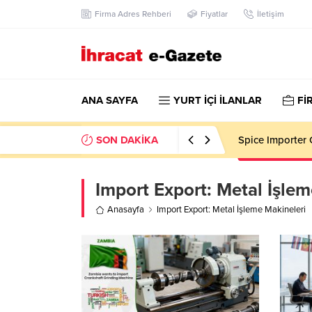
Firma Adres Rehberi
Fiyatlar
İletişim
ANA SAYFA
YURT İÇİ İLANLAR
Fİ
SON DAKİKA
Spice Importer 
Import Export:
Metal İşlem
Anasayfa
Import Export: Metal İşleme Makineleri