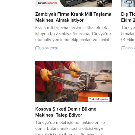
Zambiyalı Firma Krank Mili Taşlama
Dış Ti
Makinesi Almak İstiyor
Ekim 
Krank mili taşlama makinesi ithal etmek
Türkiye
isteyen bu Zambiya firmasına, Türkiye’de
firmalar
otomotiv yenileme ekipmanları ve imalat
01 Ekim
teknolojileri ile taşlama makinesi üreticisi
güncel 
30.04.2026
01.10
veya tedarikçisi olan ihracatçı firmalar
Kanadal
teklif sunabilirler. Yeni bir ihracat pazarı
EdecekM
fırsatı olan bu alım ilanının iletişim
Tekerle
bilgilerine TurkishExporter VIP üyeleri ile
Firması
TE üyelik kredisi sahibi ihracat şirketleri
Firması
erişebilmektedir....
Edecek
Kıyafet
Duvar...
Kosova Şirketi Demir Bükme
Makinesi Talep Ediyor
Türkiye’de metal işleme makineleri ile
demir bükme makinesi üreticisi veya
tedarikçisi olan ihracatçı firmalar için,