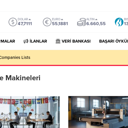
DOLAR
EURO
ALTIN
BI
47,7111
55,1881
6.660,55
1
RMALAR
İLANLAR
VERİ BANKASI
BAŞARI ÖYKÜ
Companies Lists
e Makineleri