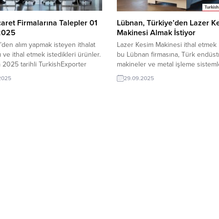
caret Firmalarına Talepler 01
Lübnan, Türkiye’den Lazer K
2025
Makinesi Almak İstiyor
’den alım yapmak isteyen ithalat
Lazer Kesim Makinesi ithal etmek 
ı ve ithal etmek istedikleri ürünler.
bu Lübnan firmasına, Türk endüstr
 2025 tarihli TurkishExporter
makineler ve metal işleme sistemle
alım ilanlarından seçilmiştir. Tümü
lazer kesim makinesi üreticisi vey
.2025
29.09.2025
ı Şirket, Alüminyum Kablo İthal
tedarikçisi olan ihracatçı firmalar te
alta, Türkiye’den Bariatrik
sunabilirler. Yeni bir ihracat pazarı 
kli Sandalye İthal EdecekEtiyopya
olan bu alım ilanının iletişim bilgile
, İnşaat Demiri İthal EdecekGine
TurkishExporter VIP üyeleri ile TE
, Türkiye’den Elektrik Kablosu İthal
kredisi sahibi ihracat şirketleri
İsveç Firması Promosyon
erişebilmektedir....
leri İthal EdecekBAE Firması