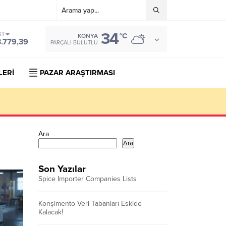
34
ST
°C
KONYA
3.779,39
PARÇALI BULUTLU
LERİ
PAZAR ARAŞTIRMASI
Ara
Ara
Son Yazılar
Spice Importer Companies Lists
Konşimento Veri Tabanları Eskide
Kalacak!