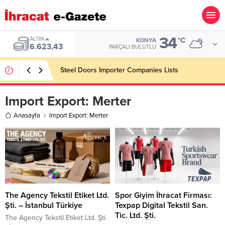
34
ALTIN
°C
KONYA
6.623,43
PARÇALI BULUTLU
Steel Doors Importer Companies Lists
Import Export:
Merter
Anasayfa
Import Export: Merter
The Agency Tekstil Etiket Ltd.
Spor Giyim İhracat Firması:
Şti. – İstanbul Türkiye
Texpap Digital Tekstil San.
Tic. Ltd. Şti.
The Agency Tekstil Etiket Ltd. Şti.