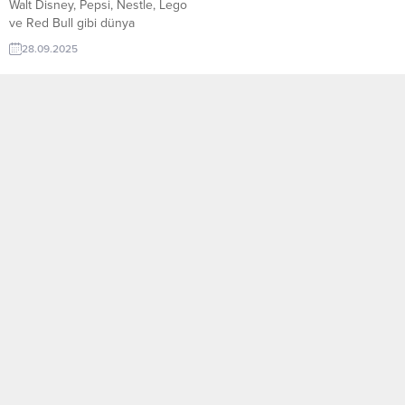
Walt Disney, Pepsi, Nestle, Lego
ve Red Bull gibi dünya
markalarının danışmanı,
28.09.2025
uluslararası çok satan Buyology
kitabının yazarı, 2015 yılının bir
numaralı marka uzmanı,
yeryüzünün en etkili 20 iş
düşünüründen biri (Thinkers
50’nin değerlendirmesi) Martin
Lindström yeni bir kitapla
karşımızda. SMALL DATA –
Devasa Trendleri Açığa Çıkaran
Küçük İpuçları… Nasıl...