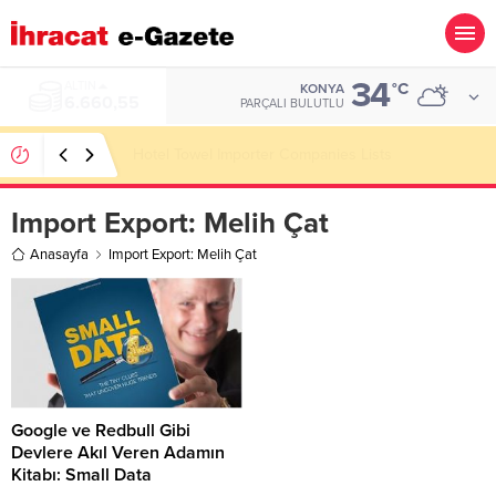
34
ALTIN
°C
KONYA
6.660,55
PARÇALI BULUTLU
Hotel Towel Importer Companies Lists
Import Export:
Melih Çat
Anasayfa
Import Export: Melih Çat
Google ve Redbull Gibi
Devlere Akıl Veren Adamın
Kitabı: Small Data