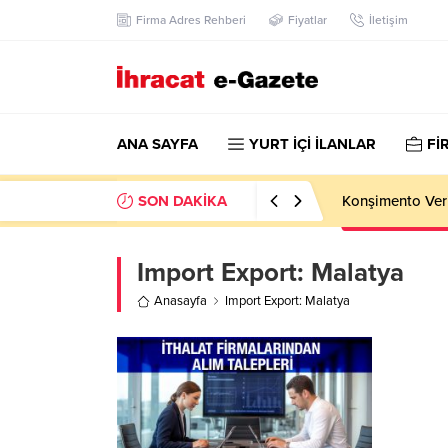
Firma Adres Rehberi
Fiyatlar
İletişim
ANA SAYFA
YURT İÇİ İLANLAR
Fİ
SON DAKİKA
Konşimento Veri
Import Export:
Malatya
Anasayfa
Import Export: Malatya