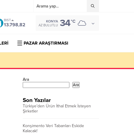
34
BIST
°C
KONYA
13.798,82
AZ BULUTLU
LERİ
PAZAR ARAŞTIRMASI
Ara
Ara
Son Yazılar
Türkiye’den Ürün İthal Etmek İsteyen
Şirketler
Konşimento Veri Tabanları Eskide
Kalacak!