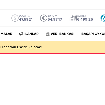
DOLAR
EURO
ALTIN
47,5921
54,9747
6.499,25
RMALAR
İLANLAR
VERİ BANKASI
BAŞARI ÖYKÜ
 Tabanları Eskide Kalacak!