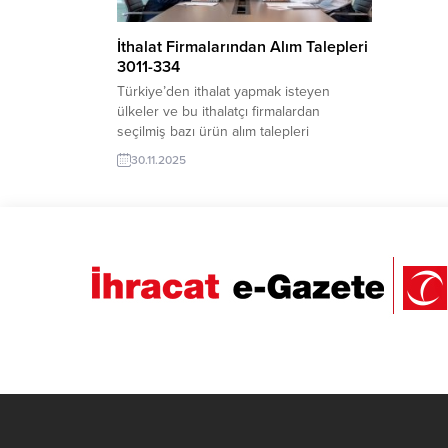
İthalat Firmalarından Alım Talepleri
3011-334
Türkiye’den ithalat yapmak isteyen
ülkeler ve bu ithalatçı firmalardan
seçilmiş bazı ürün alım talepleri
aşağıdadır: Mısır’dan Şeker Kağıdı
30.11.2025
Makinesi İthalatı TalebiUkraynalı İthalatçı
firma: Fındık Almak İstiyoruzAzerbaycanlı
İthalat Firması, Yangın Sprinkleri Talep
EdiyorFaslı Firma, Türkiye’den Okul
Malzemeleri Satın Almak
İstiyorRomanya’dan İthalatçı, Türkiye’den
Baston İthal EdecekFransa Gül Yağı ve
Suyu İthal EdecekAmerikalı...