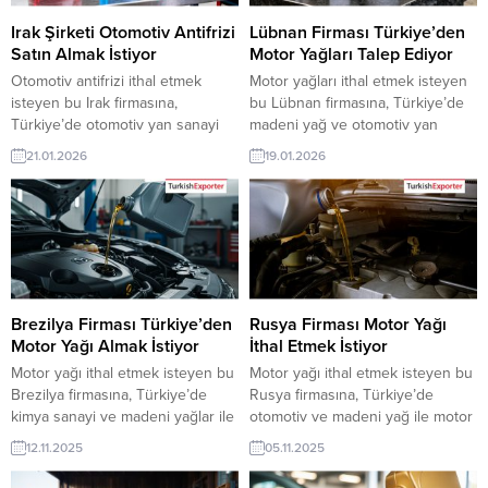
üyeleri ile TE üyelik kredisi sahibi
şirketleri erişebilmektedir. ➤ Bu...
ihracat şirketleri erişebilmektedir.
Irak Şirketi Otomotiv Antifrizi
Lübnan Firması Türkiye’den
➤...
Satın Almak İstiyor
Motor Yağları Talep Ediyor
Otomotiv antifrizi ithal etmek
Motor yağları ithal etmek isteyen
isteyen bu Irak firmasına,
bu Lübnan firmasına, Türkiye’de
Türkiye’de otomotiv yan sanayi
madeni yağ ve otomotiv yan
ve kimya sektörü ile antifriz
sanayi ile motor yağı üreticisi
21.01.2026
19.01.2026
üreticisi veya tedarikçisi olan
veya tedarikçisi olan ihracatçı
ihracatçı firmalar teklif sunabilirler.
firmalar teklif sunabilirler. Yeni bir
Yeni bir ihracat pazarı fırsatı olan
ihracat pazarı fırsatı olan bu alım
bu alım ilanının iletişim bilgilerine
ilanının iletişim bilgilerine
TurkishExporter VIP üyeleri ile TE
TurkishExporter VIP üyeleri ile TE
üyelik kredisi sahibi ihracat
üyelik kredisi sahibi ihracat
şirketleri erişebilmektedir. ➤ Bu
şirketleri erişebilmektedir. ➤ Bu...
ithalat...
Brezilya Firması Türkiye’den
Rusya Firması Motor Yağı
Motor Yağı Almak İstiyor
İthal Etmek İstiyor
Motor yağı ithal etmek isteyen bu
Motor yağı ithal etmek isteyen bu
Brezilya firmasına, Türkiye’de
Rusya firmasına, Türkiye’de
kimya sanayi ve madeni yağlar ile
otomotiv ve madeni yağ ile motor
motor yağı üreticisi veya
yağı üreticisi veya tedarikçisi olan
12.11.2025
05.11.2025
tedarikçisi olan ihracatçı firmalar
ihracatçı firmalar teklif sunabilirler.
teklif sunabilirler. Yeni bir ihracat
Yeni bir ihracat pazarı fırsatı olan