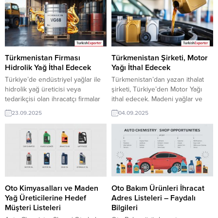
pazarı fırsatı olan bu alım ilanının
bu alım ilanının iletişim bilgilerine
iletişim bilgilerine TurkishExporter
TurkishExporter VIP üyeleri ile TE
VIP üyeleri ile TE üyelik kredisi
üyelik kredisi sahibi ihracat
sahibi ihracat şirketleri
şirketleri erişebilmektedir. ➤ Bu
erişebilmektedir. ➤ Bu ithalat...
ithalat alım...
Türkmenistan Firması
Türkmenistan Şirketi, Motor
Hidrolik Yağ İthal Edecek
Yağı İthal Edecek
Türkiye’de endüstriyel yağlar ile
Türkmenistan’dan yazan ithalat
hidrolik yağ üreticisi veya
şirketi, Türkiye’den Motor Yağı
tedarikçisi olan ihracatçı firmalar
ithal edecek. Madeni yağlar ve
için, Türkmenistan’dan gelen
motor yağları üreticisi olan Türk
23.09.2025
04.09.2025
hidrolik yağ ithalat talebi yeni bir
şirketler için Türkmenistan’dan
ihracat pazarı fırsatı sunuyor. Bu
gelen bu talep yeni bir ihracat
alım ilanının iletişim bilgilerine
pazarı olabilir. Bu alım ilanın
yalnızca TurkishExporter VIP
detaylarına TurkishExporter / VIP
üyeleri ile TE kredi sahibi
üyeleri cevap verebilir. ➤ Talebin
üyelerimiz erişebilmektedir. ➤
detaylarına buradan
Talebin detaylarına buradan
ulaşabilirsiniz. Tüm Motor Yağı
ulaşabilirsiniz. Tüm Motor Yağları /
İthalat TalepleriTürkmenistan’dan
Oto Kimyasalları ve Maden
Oto Bakım Ürünleri İhracat
Madeni...
Gelen İthalat...
Yağ Üreticilerine Hedef
Adres Listeleri – Faydalı
Müşteri Listeleri
Bilgileri