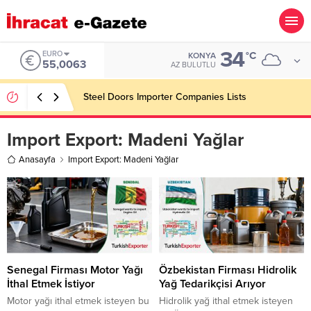
34
EURO
°C
KONYA
55,0063
AZ BULUTLU
Steel Doors Importer Companies Lists
Import Export:
Madeni Yağlar
Anasayfa
Import Export: Madeni Yağlar
Senegal Firması Motor Yağı
Özbekistan Firması Hidrolik
İthal Etmek İstiyor
Yağ Tedarikçisi Arıyor
Motor yağı ithal etmek isteyen bu
Hidrolik yağ ithal etmek isteyen