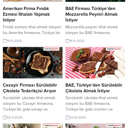
ihracat şirketleri erişebilmektedir.
şirketleri erişebilmektedir. ➤ Bu
➤ Bu ithalat alım...
ithalat alım...
Amerikan Firma Fındık
BAE Firması Türkiye’den
Ezmesi İthalatı Yapmak
Mozzarella Peyniri Almak
İstiyor
İstiyor
Fındık ezmesi ithal etmek isteyen
Mozzarella peyniri ithal etmek
bu Amerika firmasına, Türkiye’de
isteyen bu BAE firmasına,
gıda sanayi ve kahvaltılık ürünler
Türkiye’de gıda sanayi ve süt
19.11.2025
16.11.2025
ile fındık ezmesi üreticisi veya
ürünleri ile peynir üreticisi veya
tedarikçisi olan ihracatçı firmalar
tedarikçisi olan ihracatçı firmalar
teklif sunabilirler. Yeni bir ihracat
teklif sunabilirler. Yeni bir ihracat
pazarı fırsatı olan bu alım ilanının
pazarı fırsatı olan bu alım ilanının
iletişim bilgilerine TurkishExporter
iletişim bilgilerine TurkishExporter
VIP üyeleri ile TE üyelik kredisi
VIP üyeleri ile TE üyelik kredisi
sahibi ihracat şirketleri
sahibi ihracat şirketleri
erişebilmektedir. ➤ Bu ithalat...
erişebilmektedir. ➤ Bu ithalat
Cezayir Firması Sürülebilir
BAE, Türkiye’den Sürülebilir
alım...
Çikolata Tedarikçisi Arıyor
Çikolata Almak İstiyor
Sürülebilir çikolata ithal etmek
Sürülebilir çikolata ithal etmek
isteyen bu Cezayir firmasına,
isteyen bu BAE firmasına,
Türkiye’de gıda sanayi ve
Türkiye’de gıda ürünleri ve
kahvaltılık ürünler ile çikolata
kahvaltılık malzemeler ile
03.11.2025
20.10.2025
üreticisi veya tedarikçisi olan
sürülebilir çikolata üreticisi veya
ihracatçı firmalar teklif sunabilirler.
tedarikçisi olan ihracatçı firmalar