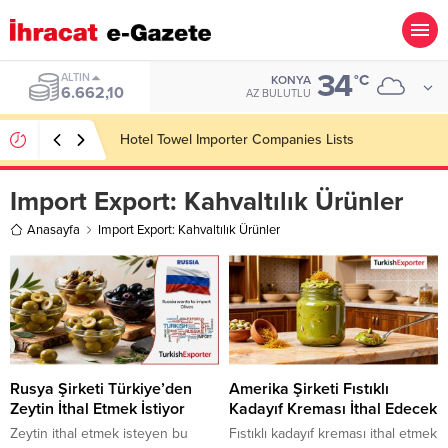
34
ALTIN
°C
KONYA
6.662,10
AZ BULUTLU
Hotel Towel Importer Companies Lists
Import Export:
Kahvaltılık Ürünler
Anasayfa
Import Export: Kahvaltılık Ürünler
Rusya Şirketi Türkiye’den
Amerika Şirketi Fıstıklı
Zeytin İthal Etmek İstiyor
Kadayıf Kreması İthal Edecek
Zeytin ithal etmek isteyen bu
Fıstıklı kadayıf kreması ithal etmek