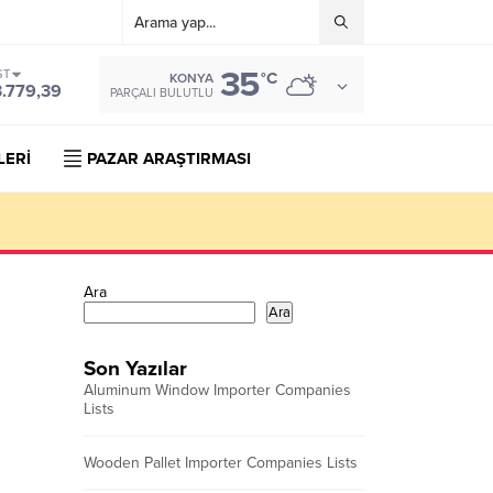
35
ST
°C
KONYA
3.779,39
PARÇALI BULUTLU
LERİ
PAZAR ARAŞTIRMASI
Ara
Ara
Son Yazılar
Aluminum Window Importer Companies
Lists
Wooden Pallet Importer Companies Lists