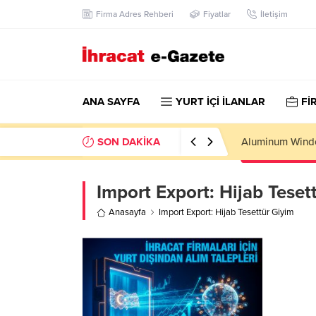
Firma Adres Rehberi
Fiyatlar
İletişim
ANA SAYFA
YURT İÇİ İLANLAR
Fİ
SON DAKİKA
Aluminum Windo
Import Export:
Hijab Teset
Anasayfa
Import Export: Hijab Tesettür Giyim