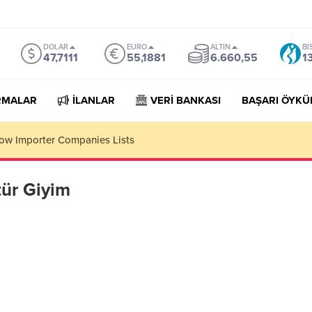
DOLAR
EURO
ALTIN
BI
47,7111
55,1881
6.660,55
1
RMALAR
İLANLAR
VERİ BANKASI
BAŞARI ÖYKÜ
w Importer Companies Lists
tür Giyim