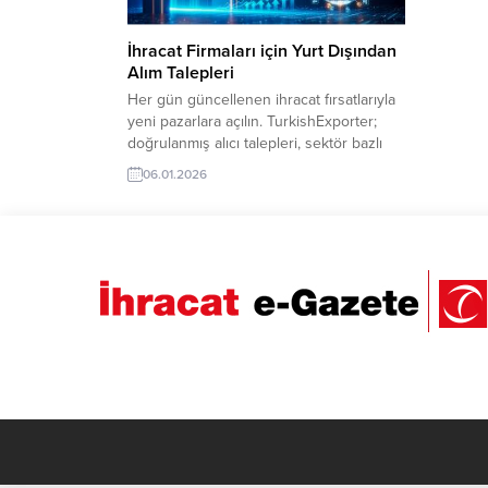
İhracat Firmaları için Yurt Dışından
Alım Talepleri
Her gün güncellenen ihracat fırsatlarıyla
yeni pazarlara açılın. TurkishExporter;
doğrulanmış alıcı talepleri, sektör bazlı
ilanlar ve hedef ülke odaklı
06.01.2026
eşleştirmelerle Türk ihracatçılarını
dünyanın dört bir yanındaki alıcılarla
buluşturur. Günün Öne Çıkan Alım
Talepleri ve İthalatçı Listesi Etiyopya
Türkiye’den Domates Tohumu Almak
İstiyorIraklı Firma, Dermal Dolgu Ürünleri
İthal EdecekMısır, Türkiye’den Granit...