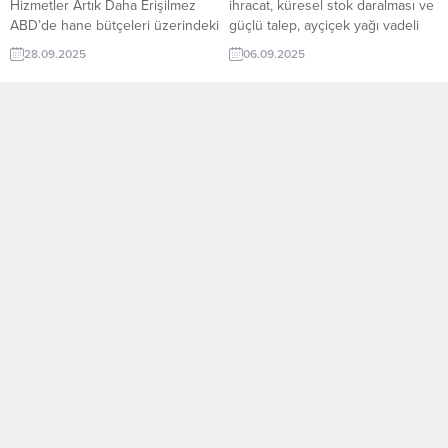
Hizmetler Artık Daha Erişilmez
ihracat, küresel stok daralması ve
ABD’de hane bütçeleri üzerindeki
güçlü talep, ayçiçek yağı vadeli
baskı artıyor. Şubat 2020’den bu
fiyatlarını 1.310 doların üzerine
28.09.2025
06.09.2025
yana: Aynı dönemde ABD
taşıdı. ? Ayçiçek yağı vadeli
Doları’nın alım gücü %25 eridi,
işlemleri, Temmuz başında
ücret artışları ise yavaşladı.
görülen 1.133,7 dolarlık sekiz aylık
Sonuç: Hane halkı için alım gücü
dip seviyesinden toparlanarak
her geçen gün daha da zayıflıyor.
1.310 doların üzerine yükseldi.
? Küresel ihracatçılar için bu tablo,
Fiyatlardaki artış, Doğu
Amerikan...
Avrupa’dan sınırlı ihracat, küresel
sebze yağı stoklarının azalması
ve...