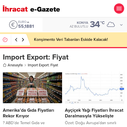
34
EURO
°C
KONYA
55,1881
AZ BULUTLU
Konşimento Veri Tabanları Eskide Kalacak!
Import Export:
Fiyat
Anasayfa
Import Export: Fiyat
Amerika’da Gıda Fiyatları
Ayçiçek Yağı Fiyatları İhracat
Rekor Kırıyor
Daralmasıyla Yükselişte
? ABD’de Temel Gıda ve
Özet: Doğu Avrupa’dan sınırlı