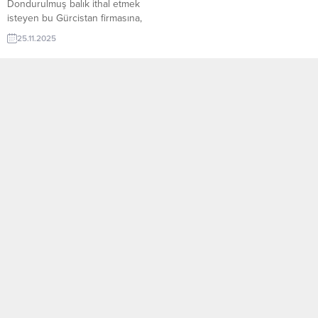
Dondurulmuş balık ithal etmek
isteyen bu Gürcistan firmasına,
Türkiye’de dondurulmuş ürünleri
25.11.2025
ve deniz ürünleri ile dondurulmuş
balık üreticisi veya tedarikçisi olan
ihracatçı firmalar teklif sunabilirler.
Yeni bir ihracat pazarı fırsatı olan
bu alım ilanının iletişim bilgilerine
TurkishExporter VIP üyeleri ile TE
üyelik kredisi sahibi ihracat
şirketleri erişebilmektedir. ➤ Bu
ithalat...