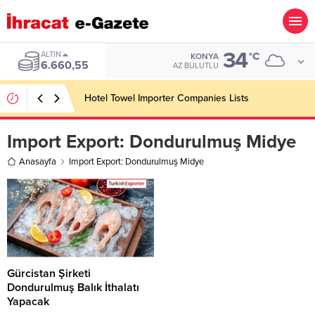
34
ALTIN
°C
KONYA
6.660,55
AZ BULUTLU
Hotel Towel Importer Companies Lists
Import Export:
Dondurulmuş Midye
Anasayfa
Import Export: Dondurulmuş Midye
Gürcistan Şirketi
Dondurulmuş Balık İthalatı
Yapacak