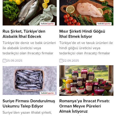
firmalar teklif sunabilirler. Yeni bir
alım ilanının iletişim bilgilerine
ihracat pazarı fırsatı olan bu alım
yalnızca TurkishExporter VIP
ilanının iletişim bilgilerine
üyeleri ile TE kredi sahibi
TurkishExporter VIP üyeleri ile TE
üyelerimiz erişebilmektedir. ➤
üyelik kredisi sahibi ihracat
Talebin detaylarına buradan
şirketleri erişebilmektedir. ➤ Bu
ulaşabilirsiniz. Tüm Deniz
Rus Şirket, Türkiye’den
Mısır Şirketi Hindi Göğsü
ithalat alım talebinin detaylarına...
Ürünleri –...
Alabalık İthal Edecek
İthal Etmek İstiyor
Türkiye’de deniz ve balık ürünleri
Türkiye’de et ve tavuk ürünleri ile
ile alabalık üreticisi veya
hindi göğsü üreticisi veya
tedarikçisi olan ihracatçı firmalar
tedarikçisi olan ihracatçı firmalar
için, Rusya’dan gelen alabalık
için, Mısır’dan gelen hindi göğsü
25.09.2025
22.09.2025
ithalat talebi yeni bir ihracat pazarı
ithalat talebi yeni bir ihracat pazarı
fırsatı sunuyor. Bu alım ilanının
fırsatı sunuyor. Bu alım ilanının
iletişim bilgilerine yalnızca
iletişim bilgilerine yalnızca
TurkishExporter VIP üyeleri ile TE
TurkishExporter VIP üyeleri ile TE
kredi sahibi üyelerimiz
kredi sahibi üyelerimiz
erişebilmektedir. ➤ Talebin
erişebilmektedir. ➤ Talebin
detaylarına buradan
detaylarına buradan
ulaşabilirsiniz. Tüm Deniz
ulaşabilirsiniz. Tüm Et
Suriye Firması Dondurulmuş
Romanya’ya İhracat Fırsatı:
Ürünleri – Balık...
Ürünleri İthalat...
Uskumru Talep Ediyor
Orman Meyve Püreleri
Almak İstiyoruz
Suriye’den yazan ithalat şirketi,