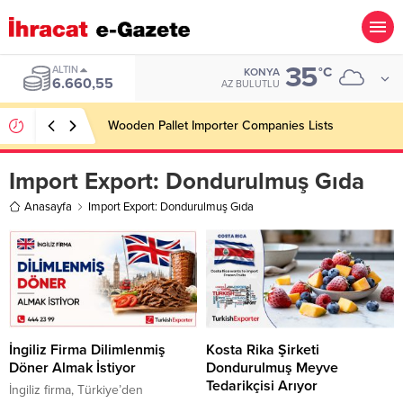
35
ALTIN
°C
KONYA
6.660,55
AZ BULUTLU
Wooden Pallet Importer Companies Lists
Import Export:
Dondurulmuş Gıda
Anasayfa
Import Export: Dondurulmuş Gıda
İngiliz Firma Dilimlenmiş
Kosta Rika Şirketi
Döner Almak İstiyor
Dondurulmuş Meyve
Tedarikçisi Arıyor
İngiliz firma, Türkiye’den