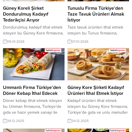
şirketleri erişebilmektedir. ➤ Bu...
sahibi ihracat şirketleri
erişebilmektedir. ➤ Bu ithalat alım
Güney Koreli Şirket
Tunuslu Firma Türkiye’den
talebinin detaylarına...
Dondurulmuş Kadayıf
Taze Tavuk Ürünleri Almak
Tedarikçisi Arıyor
İstiyor
Dondurulmuş kadayıf ithal etmek
Taze tavuk ürünleri ithal etmek
isteyen bu Güney Kore firmasına,
isteyen bu Tunus firmasına,
Türkiye’de dondurulmuş gıda ve
Türkiye’de hayvancılık ve et
09.01.2026
07.01.2026
unlu mamuller ile kadayıf üreticisi
ürünleri ile tavuk ürünleri üreticisi
veya tedarikçisi olan ihracatçı
veya tedarikçisi olan ihracatçı
firmalar teklif sunabilirler. Yeni bir
firmalar teklif sunabilirler. Yeni bir
ihracat pazarı fırsatı olan bu alım
ihracat pazarı fırsatı olan bu alım
ilanının iletişim bilgilerine
ilanının iletişim bilgilerine
TurkishExporter VIP üyeleri ile TE
TurkishExporter VIP üyeleri ile TE
üyelik kredisi sahibi ihracat
üyelik kredisi sahibi ihracat
şirketleri erişebilmektedir. ➤ Bu
şirketleri erişebilmektedir. ➤ Bu
Ummanlı Firma Türkiye’den
Güney Kore Şirketi Kadayıf
ithalat...
ithalat...
Döner Kebap İthal Edecek
Ürünleri İthal Etmek İstiyor
Döner kebap ithal etmek isteyen
Kadayıf ürünleri ithal etmek
bu Umman firmasına, Türkiye’de
isteyen bu Güney Kore firmasına,
gıda ve hazır yemek sanayi ile
Türkiye’de gıda ve unlu mamuller
döner üreticisi veya tedarikçisi
sanayi ile kadayıf üreticisi veya
26.12.2025
24.12.2025
olan ihracatçı firmalar teklif
tedarikçisi olan ihracatçı firmalar
sunabilirler. Yeni bir ihracat pazarı
teklif sunabilirler. Yeni bir ihracat