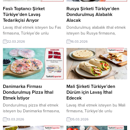
erişebilmektedir. ➤ Bu ithalat...
üyelik kredisi sahibi ihracat
şirketleri erişebilmektedir. ➤ Bu
Faslı Toptancı Şirket
Rusya Şirketi Türkiye’den
ithalat...
Türkiye’den Lavaş
Dondurulmuş Alabalık
Tedarikçisi Arıyor
Alacak
Lavaş ithal etmek isteyen bu Fas
Dondurulmuş alabalık ithal etmek
firmasına, Türkiye’de unlu
isteyen bu Rusya firmasına,
mamuller ve paketli gıda
Türkiye’de su ürünleri ve
22.03.2026
16.03.2026
çözümleri ile lavaş üreticisi veya
dondurulmuş gıda ile alabalık
tedarikçisi olan ihracatçı firmalar
üreticisi veya tedarikçisi olan
teklif sunabilirler. Yeni bir ihracat
ihracatçı firmalar teklif sunabilirler.
pazarı fırsatı olan bu alım ilanının
Yeni bir ihracat pazarı fırsatı olan
iletişim bilgilerine TurkishExporter
bu alım ilanının iletişim bilgilerine
VIP üyeleri ile TE üyelik kredisi
TurkishExporter VIP üyeleri ile TE
sahibi ihracat şirketleri
üyelik kredisi sahibi ihracat
erişebilmektedir. ➤ Bu ithalat
şirketleri erişebilmektedir. ➤ Bu
Danimarka Firması
Mali Şirketi Türkiye’den
alım...
ithalat alım...
Dondurulmuş Pizza İthal
Dürüm için Lavaş İthal
Etmek İstiyor
Edecek
Dondurulmuş pizza ithal etmek
Lavaş ithal etmek isteyen bu Mali
isteyen bu Danimarka firmasına,
firmasına, Türkiye’de unlu
Türkiye’de dondurulmuş gıda ve
mamuller ve dondurulmuş gıda ile
13.03.2026
05.03.2026
hazır yemek çözümleri ile
lavaş üreticisi veya tedarikçisi
dondurulmuş pizza üreticisi veya
olan ihracatçı firmalar teklif