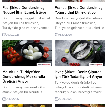
üyelik kredisi sahibi ihracat
sahibi ihracat şirketleri
şirketleri erişebilmektedir. ➤ Bu
erişebilmektedir. ➤ Bu ithalat
Fas Şirketi Dondurulmuş
Fransa Şirketi Dondurulmuş
ithalat...
alım...
Nugget İthal Etmek İstiyor
Yoğurt İthal Etmek İstiyor
Dondurulmuş nugget ithal etmek
Dondurulmuş yoğurt ithal etmek
isteyen bu Fas firmasına,
isteyen bu Fransa firmasına,
Türkiye’de gıda ve hazır yemek
Türkiye’de gıda ve süt ürünleri ile
ürünleri ile nugget üreticisi veya
yoğurt üreticisi veya tedarikçisi
09.10.2025
05.10.2025
tedarikçisi olan ihracatçı firmalar
olan ihracatçı firmalar teklif
teklif sunabilirler. Yeni bir ihracat
sunabilirler. Yeni bir ihracat pazarı
pazarı fırsatı olan bu alım ilanının
fırsatı olan bu alım ilanının iletişim
iletişim bilgilerine TurkishExporter
bilgilerine TurkishExporter VIP
VIP üyeleri ile TE üyelik kredisi
üyeleri ile TE üyelik kredisi sahibi
sahibi ihracat şirketleri
ihracat şirketleri erişebilmektedir.
erişebilmektedir. ➤ Bu ithalat
➤ Bu ithalat alım talebinin...
alım...
Mauritius, Türkiye’den
İsveç Şirketi, Deniz Çipurası
Dondurulmuş Mozzarella
için Türk Tedarikçileri Arıyor
Üreticisi Arıyor
Türkiye’de deniz ürünleri ve
Dondurulmuş mozzarella ithal
balıkçılık ile çipura üreticisi veya
etmek isteyen bu Mauritius
tedarikçisi olan ihracatçı firmalar
firmasına, Türkiye’de gıda ve süt
için, İsveç’den gelen deniz
01.10.2025
27.09.2025
ürünleri ile mozzarella üreticisi
çipurası ithalat talebi yeni bir
veya tedarikçisi olan ihracatçı
ihracat pazarı fırsatı sunuyor. Bu