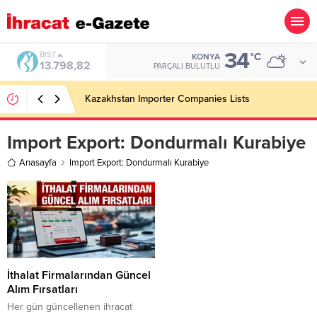
34
BIST
°C
KONYA
13.798,82
PARÇALI BULUTLU
Kazakhstan Importer Companies Lists
Import Export:
Dondurmalı Kurabiye
Anasayfa
Import Export: Dondurmalı Kurabiye
İthalat Firmalarından Güncel
Alım Fırsatları
Her gün güncellenen ihracat