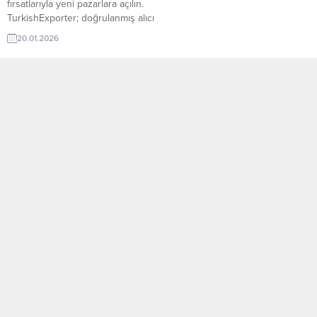
fırsatlarıyla yeni pazarlara açılın.
TurkishExporter; doğrulanmış alıcı
talepleri, sektör bazlı ilanlar ve
20.01.2026
hedef ülke odaklı eşleştirmelerle
Türk ihracatçılarını dünyanın dört
bir yanındaki alıcılarla buluşturur.
Günün Öne Çıkan Alım Talepleri
Amerikalı Firma, Saf Yünlü
Giysiler İthal EdecekRusya Şirketi,
Dondurmalı Kurabiye Talep
EdiyorÜrdün Firması, Türkiye’den
Çuval Satın Almak...