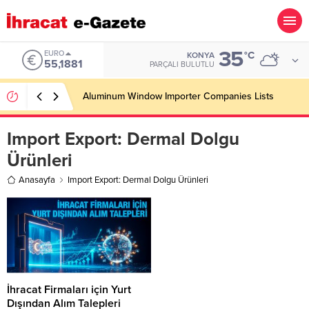
35
EURO
°C
KONYA
55,1881
PARÇALI BULUTLU
Aluminum Window Importer Companies Lists
Import Export:
Dermal Dolgu
Ürünleri
Anasayfa
Import Export: Dermal Dolgu Ürünleri
İhracat Firmaları için Yurt
Dışından Alım Talepleri