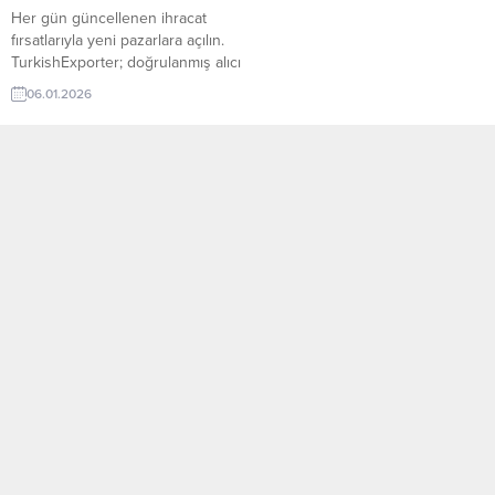
Her gün güncellenen ihracat
fırsatlarıyla yeni pazarlara açılın.
TurkishExporter; doğrulanmış alıcı
talepleri, sektör bazlı ilanlar ve
06.01.2026
hedef ülke odaklı eşleştirmelerle
Türk ihracatçılarını dünyanın dört
bir yanındaki alıcılarla buluşturur.
Günün Öne Çıkan Alım Talepleri
ve İthalatçı Listesi Etiyopya
Türkiye’den Domates Tohumu
Almak İstiyorIraklı Firma, Dermal
Dolgu Ürünleri İthal EdecekMısır,
Türkiye’den Granit...