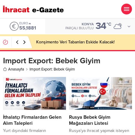
34
ALTIN
°C
KONYA
6.660,55
PARÇALI BULUTLU
Hotel Towel Importer Companies Lists
Import Export:
Bebek Giyim
Anasayfa
Import Export: Bebek Giyim
İthalatçı Firmalardan Gelen
Rusya Bebek Giyim
Alım Talepleri
Mağazaları Listesi
Yurt dışındaki firmaların
Rusya’ya ihracat yapmak isteyen