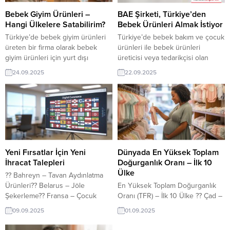
➤ Bu ithalat...
Hollanda
6️⃣
Polonya
7️⃣
Birleşik
Krallık (İngiltere)...
Bebek Giyim Ürünleri –
BAE Şirketi, Türkiye’den
Hangi Ülkelere Satabilirim?
Bebek Ürünleri Almak İstiyor
Türkiye’de bebek giyim ürünleri
Türkiye’de bebek bakım ve çocuk
üreten bir firma olarak bebek
ürünleri ile bebek ürünleri
giyim ürünleri için yurt dışı
üreticisi veya tedarikçisi olan
pazarları değerlendirmek oldukça
ihracatçı firmalar için, BAE’den
24.09.2025
22.09.2025
mantıklı — aşağıda hedef ülkeler,
gelen bebek ürünleri ithalat talebi
her biri için neden fırsat olduğu,
yeni bir ihracat pazarı fırsatı
ayrıca “dikkat edilmesi gereken
sunuyor. Bu alım ilanının iletişim
hususlar”la birlikte özetliyoruz. ?
bilgilerine yalnızca
Hedef Ülkeler & Fırsatlar 1.
TurkishExporter VIP üyeleri ile TE
Avrupa Birliği (özellikle Almanya,
kredi sahibi üyelerimiz
Fransa, İspanya, Polonya, İtalya,
erişebilmektedir. ➤ Talebin
Hollanda)...
detaylarına buradan
Yeni Fırsatlar İçin Yeni
Dünyada En Yüksek Toplam
ulaşabilirsiniz. Tüm Bebek...
İhracat Talepleri
Doğurganlık Oranı – İlk 10
Ülke
?? Bahreyn – Tavan Aydınlatma
Ürünleri?? Belarus – Jöle
En Yüksek Toplam Doğurganlık
Şekerleme?? Fransa – Çocuk
Oranı (TFR) – İlk 10 Ülke ?? Çad –
Pantolonu?? Japonya – Kedi
6,03?? Nijer – 6,03?? Kongo –
09.09.2025
01.09.2025
Kumu?? Katar – Asma Yaprağı??
6,00?? Mali – 5,88?? Burkina Faso
Kuzey Makedonya – Deterjan??
– 5,64?? Angola – 5,51?? Nijerya –