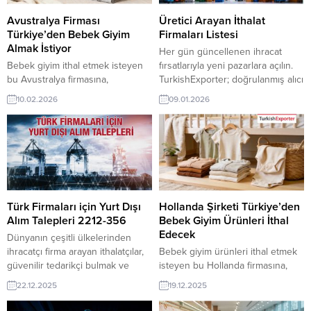
sunuyor. İletişim: 444 23 99 –
üyelik kredisi sahibi ihracat
539 773 3550
şirketleri erişebilmektedir. ➤ Bu...
Avustralya Firması
Üretici Arayan İthalat
Türkiye’den Bebek Giyim
Firmaları Listesi
Almak İstiyor
Her gün güncellenen ihracat
Bebek giyim ithal etmek isteyen
fırsatlarıyla yeni pazarlara açılın.
bu Avustralya firmasına,
TurkishExporter; doğrulanmış alıcı
Türkiye’de tekstil ve hazır giyim
talepleri, sektör bazlı ilanlar ve
10.02.2026
09.01.2026
ile bebek giyim ürünleri üreticisi
hedef ülke odaklı eşleştirmelerle
veya tedarikçisi olan ihracatçı
Türk ihracatçılarını dünyanın dört
firmalar teklif sunabilirler. Yeni bir
bir yanındaki alıcılarla buluşturur.
ihracat pazarı fırsatı olan bu alım
Günün Öne Çıkan Alım Talepleri
ilanının iletişim bilgilerine
ve İthalatçı Listesi Yunanistanlı
TurkishExporter VIP üyeleri ile TE
Firma, Jeneratör Satın Almak
üyelik kredisi sahibi ihracat
İstiyorIrak Firması, Galvanizli Çelik
şirketleri erişebilmektedir. ➤ Bu
Boru İthal EdecekKuveytli Şirket,
Türk Firmaları için Yurt Dışı
Hollanda Şirketi Türkiye’den
ithalat...
Türkiye’den...
Alım Talepleri 2212-356
Bebek Giyim Ürünleri İthal
Edecek
Dünyanın çeşitli ülkelerinden
ihracatçı firma arayan ithalatçılar,
Bebek giyim ürünleri ithal etmek
güvenilir tedarikçi bulmak ve
isteyen bu Hollanda firmasına,
rekabetçi fiyatlara ulaşmak için
Türkiye’de tekstil ve hazır giyim
22.12.2025
19.12.2025
TurkishExporter’ı tercih ediyor.
sanayi ile bebek ürünleri üreticisi
Platform, sektör bazlı alım
veya tedarikçisi olan ihracatçı