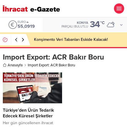
34
EURO
°C
KONYA
55,0919
PARÇALI BULUTLU
Konşimento Veri Tabanları Eskide Kalacak!
Import Export:
ACR Bakır Boru
Anasayfa
Import Export: ACR Bakır Boru
Türkiye’den Ürün Tedarik
Edecek Küresel Şirketler
Her gün güncellenen ihracat