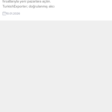
fırsatlarıyla yeni pazarlara açılın.
TurkishExporter; doğrulanmış alıcı
talepleri, sektör bazlı ilanlar ve
10.01.2026
hedef ülke odaklı eşleştirmelerle
Türk ihracatçılarını dünyanın dört
bir yanındaki alıcılarla buluşturur.
Günün Öne Çıkan Alım Talepleri
Nijeryalı Firma, Buğday Ekmeklik
Un Tedarikçisi ArıyorÇekya
Firması, Türkiye’den Kahve Talep
EdiyorTunuslu Şirket, Protein
Tozu İthal Etmek...