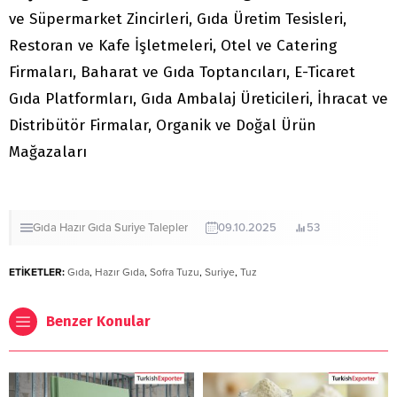
ve Süpermarket Zincirleri, Gıda Üretim Tesisleri,
Restoran ve Kafe İşletmeleri, Otel ve Catering
Firmaları, Baharat ve Gıda Toptancıları, E-Ticaret
Gıda Platformları, Gıda Ambalaj Üreticileri, İhracat ve
Distribütör Firmalar, Organik ve Doğal Ürün
Mağazaları
Gıda
Hazır Gıda
Suriye
Talepler
09.10.2025
53
ETİKETLER:
Gıda
,
Hazır Gıda
,
Sofra Tuzu
,
Suriye
,
Tuz
Benzer Konular