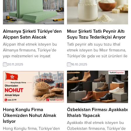
Almanya Şirketi Türkiye’den
Mısır Şirketi Tatlı Peynir Altı
Alçıpan Satın Alacak
Suyu Tozu Tedarikçisi Arıyor
Alçıpan ithal etmek isteyen bu
Tatlı peynir altı suyu tozu ithal
Almanya firmasına, Türkiye’de
etmek isteyen bu Mısır firmasına,
yapı malzemeleri ve inşaat
Türkiye’de gıda ve süt ürünleri ile
sistemleri ile alçıpan üreticisi veya
peynir altı suyu tozu üreticisi
20.11.2025
16.10.2025
tedarikçisi olan ihracatçı firmalar
veya tedarikçisi olan ihracatçı
teklif sunabilirler. Yeni bir ihracat
firmalar teklif sunabilirler. Yeni bir
pazarı fırsatı olan bu alım ilanının
ihracat pazarı fırsatı olan bu alım
iletişim bilgilerine TurkishExporter
ilanının iletişim bilgilerine
VIP üyeleri ile TE üyelik kredisi
TurkishExporter VIP üyeleri ile TE
sahibi ihracat şirketleri
üyelik kredisi sahibi ihracat
erişebilmektedir. ➤ Bu ithalat alım
şirketleri...
talebinin...
Hong Konglu Firma
Özbekistan Firması Ayakkabı
Ülkemizden Nohut Almak
İthalatı Yapacak
İstiyor
Ayakkabı ithal etmek isteyen bu
Hong Konglu firma, Türkiye’den
Özbekistan firmasına, Türkiye’de