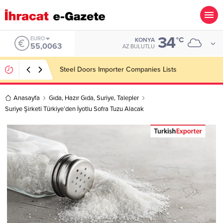
34
ALTIN
°C
KONYA
6.543,59
AZ BULUTLU
Konşimento Veri Tabanları Eskide Kalacak!
Anasayfa
Gıda
,
Hazır Gıda
,
Suriye
,
Talepler
Suriye Şirketi Türkiye’den İyotlu Sofra Tuzu Alacak