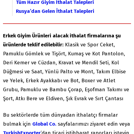
Tüm Hazır Giyim İthalat Talepleri
Rusya’dan Gelen İthalat Talepleri
Erkek Giyim Ürünleri
alacak ithalat firmalarına şu
ürünlerde teklif edilebilir:
Klasik ve Spor Ceket,
Pamuklu Gömlek ve Tişört, Kumaş ve Kot Pantolon,
Deri Kemer ve Cüzdan, Kravat ve Mendil Seti, Kol
Düğmesi ve Saat, Yünlü Palto ve Mont, Takım Elbise
ve Yelek, Erkek Ayakkabı ve Bot, Boxer ve Atlet
Grubu, Pamuklu ve Bambu Çorap, Eşofman Takımı ve
Şort, Atkı Bere ve Eldiven, Şık Evrak ve Sırt Çantası
Bu sektörlerde tüm dünyadan ithalatçı firmalar
bulmak için
Global Co.
sayfalarımızı ziyaret edin veya
TurkishExporter
’dan ticari istihbarat raporları isteyin.