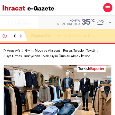
35
ALTIN
°C
KONYA
6.660,55
PARÇALI BULUTLU
Hotel Linen Importer Companies Lists
Anasayfa
Giyim
,
Moda ve Aksesuar
,
Rusya
,
Talepler
,
Tekstil
Rusya Firması Türkiye’den Erkek Giyim Ürünleri Almak İstiyor