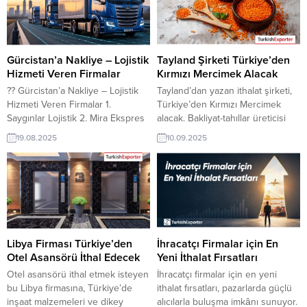
Gürcistan’a Nakliye – Lojistik
Tayland Şirketi Türkiye’den
Hizmeti Veren Firmalar
Kırmızı Mercimek Alacak
?? Gürcistan’a Nakliye – Lojistik
Tayland’dan yazan ithalat şirketi,
Hizmeti Veren Firmalar 1.
Türkiye’den Kırmızı Mercimek
Saygınlar Lojistik 2. Mira Ekspres
alacak. Bakliyat-tahıllar üreticisi
3. Şah Global Lojistik 4. Merpa
olan Türk şirketler için
19.08.2025
10.09.2025
Lojistik 5. Arınak Global Lojistik 6.
Tayland’dan gelen bu talep yeni
Barva Lojistik 7. Gürcistan Lojistik
bir ihracat pazarı olabilir. Bu alım
ilanın detaylarına TurkishExporter
/ VIP üyeleri cevap verebilir. ➤
Talebin detaylarına buradan
ulaşabilirsiniz. Tüm Bakliyat-
Tahıllar İthalat
TalepleriTayland’dan Gelen İthalat
Libya Firması Türkiye’den
İhracatçı Firmalar için En
Talepleri Kırmızı Mercimek satın
Otel Asansörü İthal Edecek
Yeni İthalat Fırsatları
alacak ithalat firmalarına...
Otel asansörü ithal etmek isteyen
İhracatçı firmalar için en yeni
bu Libya firmasına, Türkiye’de
ithalat fırsatları, pazarlarda güçlü
inşaat malzemeleri ve dikey
alıcılarla buluşma imkânı sunuyor.