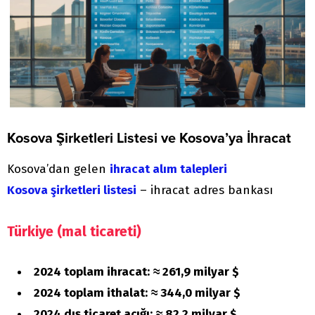
Kosova Şirketleri Listesi ve Kosova’ya İhracat
Kosova’dan gelen
ihracat alım talepleri
Kosova şirketleri listesi
– ihracat adres bankası
Türkiye (mal ticareti)
2024 toplam ihracat:
≈ 261,9 milyar $
2024 toplam ithalat:
≈ 344,0 milyar $
2024 dış ticaret açığı:
≈ 82,2 milyar $
.