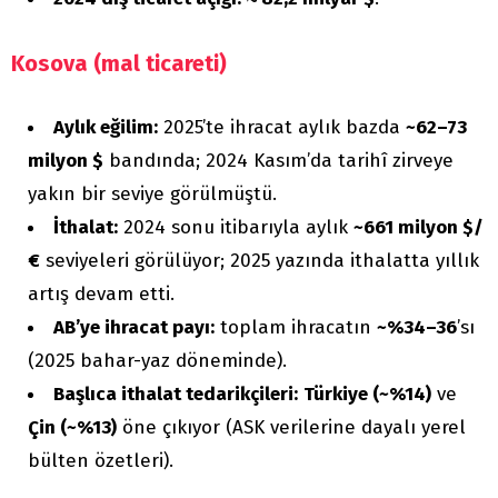
Kosova (mal ticareti)
Aylık eğilim:
2025’te ihracat aylık bazda
~62–73
milyon $
bandında; 2024 Kasım’da tarihî zirveye
yakın bir seviye görülmüştü.
İthalat:
2024 sonu itibarıyla aylık
~661 milyon $/
€
seviyeleri görülüyor; 2025 yazında ithalatta yıllık
artış devam etti.
AB’ye ihracat payı:
toplam ihracatın
~%34–36
’sı
(2025 bahar-yaz döneminde).
Başlıca ithalat tedarikçileri:
Türkiye (~%14)
ve
Çin (~%13)
öne çıkıyor (ASK verilerine dayalı yerel
bülten özetleri).