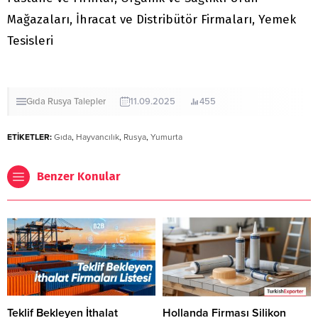
Mağazaları, İhracat ve Distribütör Firmaları, Yemek
Tesisleri
Gıda
Rusya
Talepler
11.09.2025
455
ETİKETLER:
Gıda
,
Hayvancılık
,
Rusya
,
Yumurta
Benzer Konular
Teklif Bekleyen İthalat
Hollanda Firması Silikon