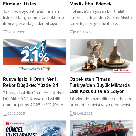
Firmaları Listesi
Mastik İthal Edecek
Teklif bekleyen ithalat firmaları
Hollanda’dan yazan bir ithalat
listesi. Her gün onlarca sektörde
firması, Türkiye’den Silikon Mastik
ihracatçılara doğrudan alıcıya
tedarikçisi arıyor. Yalıtım ve
ulaşma imkânı sunan
izolasyon ürünleri üreticisi ve
12.02.2026
11.09.2025
TurkishExporter güncel talepler
tedarikçisi olan Türk şirketler için
listesi, ürün bazlı filtreleme ve
Hollanda’dan gelen bu talep yeni
hızlı iletişim avantajıyla yeni
bir ihracat pazarı olabilir. Bu alım
pazarlara açılmak isteyen Türk
ilanın detaylarına TurkishExporter
firmaları için güçlü bir fırsat
/ VIP üyeleri cevap verebilir. ➤
kapısıdır. Günün Alım
Talebin detaylarına buradan
Taleplerinden Bazıları: BAE
ulaşabilirsiniz Tüm Yalıtım ve
Firması, Streç Film Rulo Satın
İzolasyon İthalat
Rusya İşsizlik Oranı Yeni
Özbekistan Firması,
Almak İstiyorKolombiya Şirketi,...
TalepleriHollanda’dan...
Rekor Düşükte: Yüzde 2,1
Türkiye’den Büyük Miktarda
Oda Kokusu Talep Ediyor
? Rusya İşsizlik Oranı Yeni Rekor
Düşükte: %2,1 Rusya’da işsizlik
Türkiye’de kozmetik ve ev bakım
oranı Ağustos 2025’te %2,2’den
ürünleri üreticisi veya tedarikçisi
%2,1’e gerileyerek tarihi düşük
olan ihracatçı firmalar için,
02.10.2025
24.09.2025
seviyeye indi. Analistlerin sabit
Özbekistan’dan gelen oda
kalmasını beklediği bu veri,
kokusu ithalat talebi yeni bir
işgücü piyasasındaki daralmanın
ihracat pazarı fırsatı sunuyor. Bu
ve Ukrayna’daki uzun süreli
alım ilanının iletişim bilgilerine