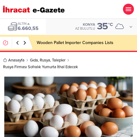
35
ALTIN
°C
KONYA
6.660,55
AZ BULUTLU
Wooden Pallet Importer Companies Lists
Anasayfa
Gıda
,
Rusya
,
Talepler
Rusya Firması Sofralık Yumurta İthal Edecek