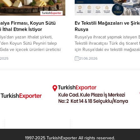
ürcistanlı Şirket, Çelik...
alya Firması, Koyun Sütü
Ev Tekstili Mağazaları ve Şirk
i İthal Etmek İstiyor
Rusya
lya’dan yazan ithalat şirketi,
Rusya’ya ihracat yapmak isteyen 
’den Koyun Sütü Peyniri talep
Tekstili ihracatçısı Türk dış ticaret 
 Gıda ve içecek ürünleri üreticisi
için Rusya’daki ev tekstili mağazal
rk şirketler için Avustralya’dan
şirketleri yeni iş ortaklıkları için ö
.2025
21.06.2026
u talep yeni bir ihracat pazarı
fırsatlar sunuyor. TurkishExporte
. Bu alım ilanın detaylarına
platformu sayesinde güvenilir alıcı
Exporter / VIP üyeleri cevap
ulaşabilir, güncel ithalatçı talepleri
ir. ➤ Talebin detaylarına buradan
inceleyebilir ve ihracat ağınızı hızl
irsiniz. Tüm Peynir İthalat
büyüterek yeni pazarlara açılabilirs
riAvusturalya’dan Gelen İthalat
En yeni ev tekstili alım talepleri...
...
1997-2025 TurkishExporter All rights reserved.