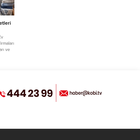
etleri
Ev
firmaları
arı ve
nemli
r B2B
lara
ni
ıca
iniz.