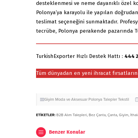
desteklenmesi ve neme dayanıklı özel ko
Polonya’ya karayolu ile yapılan doğrudan 
teslimat seçeneğini sunmaktadır. Profes
tecrübe, Polonya perakende pazarında Tür
TurkishExporter Hızlı Destek Hattı :
444 2
Tüm dünyadan en yeni ihracat fırsatları
Giyim
Moda ve Aksesuar
Polonya
Talepler
Tekstil
ETİKETLER:
B2B Alım Talepleri
,
Bez Çanta
,
Çanta
,
Giyim
,
İthal
Benzer Konular