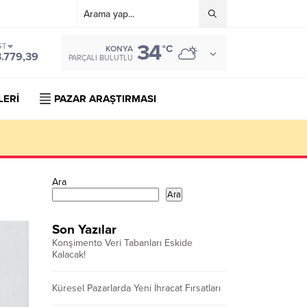
34
ST
°C
KONYA
3.779,39
PARÇALI BULUTLU
LERİ
PAZAR ARAŞTIRMASI
Ara
Ara
Son Yazılar
Konşimento Veri Tabanları Eskide
Kalacak!
Küresel Pazarlarda Yeni İhracat Fırsatları