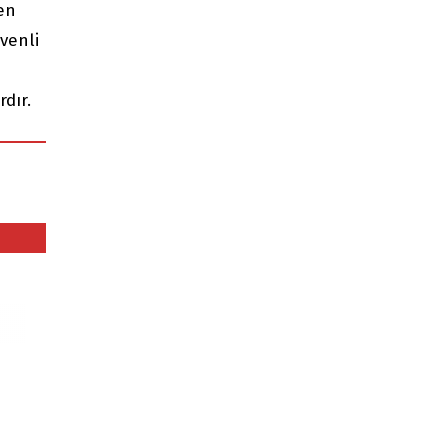
en
venli
dır.