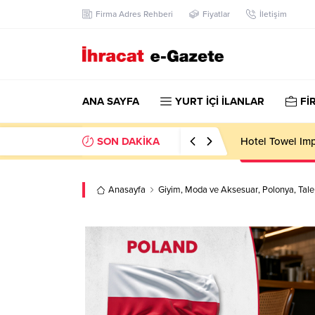
Firma Adres Rehberi
Fiyatlar
İletişim
ANA SAYFA
YURT İÇİ İLANLAR
Fİ
SON DAKİKA
Hotel Towel Im
Anasayfa
Giyim
,
Moda ve Aksesuar
,
Polonya
,
Tale