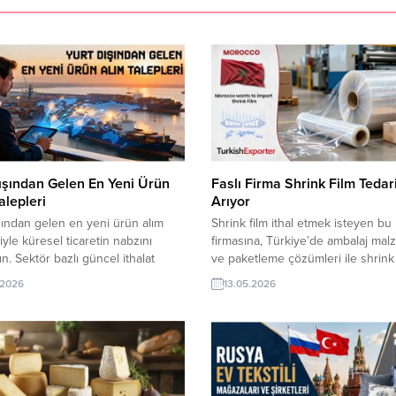
ışından Gelen En Yeni Ürün
Faslı Firma Shrink Film Tedari
alepleri
Arıyor
şından gelen en yeni ürün alım
Shrink film ithal etmek isteyen bu
iyle küresel ticaretin nabzını
firmasına, Türkiye’de ambalaj mal
ın. Sektör bazlı güncel ithalat
ve paketleme çözümleri ile shrink 
iyle doğru alıcılara hızla ulaşın.
üreticisi veya tedarikçisi olan ihra
.2026
13.05.2026
arlara açılmak ve sıcak fırsatları
firmalar teklif sunabilirler. Yeni bir
mak için listeyi hemen inceleyin.
pazarı fırsatı olan bu alım ilanının i
Alım Taleplerinden Seçmeler:
bilgilerine TurkishExporter VIP üye
lyalı Firma, Tesettür Giyim Satın
TE üyelik kredisi sahibi ihracat şir
stiyorVenezuela Şirketi,
erişebilmektedir. ➤ Bu ithalat...
’den Baharat İthal