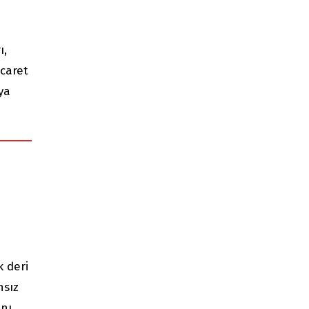
ı,
icaret
ya
k deri
nsız
ını