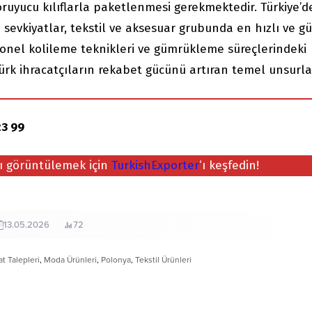
ruyucu kılıflarla paketlenmesi gerekmektedir. Türkiye’d
sevkiyatlar, tekstil ve aksesuar grubunda en hızlı ve gü
yonel kolileme teknikleri ve gümrükleme süreçlerindeki
k ihracatçıların rekabet gücünü artıran temel unsurlar
3 99
nı görüntülemek için
TurkishExporter
‘ı keşfedin!
13.05.2026
72
at Talepleri
,
Moda Ürünleri
,
Polonya
,
Tekstil Ürünleri