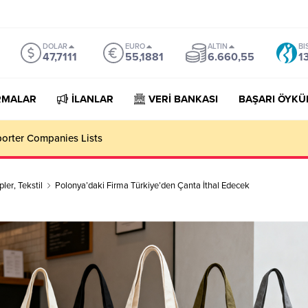
DOLAR
EURO
ALTIN
BI
47,7111
55,1881
6.660,55
1
RMALAR
İLANLAR
VERİ BANKASI
BAŞARI ÖYKÜ
porter Companies Lists
pler
,
Tekstil
Polonya’daki Firma Türkiye’den Çanta İthal Edecek