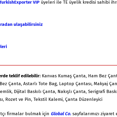
TurkishExporter VIP
üyeleri ile TE üyelik kredisi sahibi ih
uradan ulaşabilirsiniz
leri
de teklif edilebilir:
Kanvas Kumaş Çanta, Ham Bez Çant
ı Bez Çanta, Astarlı Tote Bag, Laptop Çantası, Makyaj Çan
lik, Dijital Baskılı Çanta, Nakışlı Çanta, Serigrafi Bask
, Rozet ve Pin, Tekstil Kalemi, Çanta Düzenleyici
tçı firmalar bulmak için
Global Co.
sayfalarımızı ziyaret 