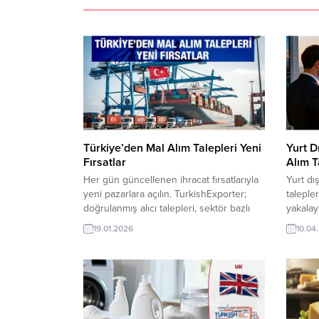
Türkiye’den Mal Alım Talepleri Yeni
Yurt D
Fırsatlar
Alım T
Her gün güncellenen ihracat fırsatlarıyla
Yurt dı
yeni pazarlara açılın. TurkishExporter;
talepler
doğrulanmış alıcı talepleri, sektör bazlı
yakalay
ilanlar ve hedef ülke odaklı
talepler
19.01.2026
10.04
eşleştirmelerle Türk ihracatçılarını
Yeni paz
dünyanın dört bir yanındaki alıcılarla
kaçırma
buluşturur. Günün Öne Çıkan Alım
Güncel 
Talepleri Kuveyt Firması, Gıda Streç Filmi
Avustra
Satın Almak İstiyorCezayirli Firma,
Almak İ
Endüstriyel Chiller İthal EdecekLitvanya
Türkiye