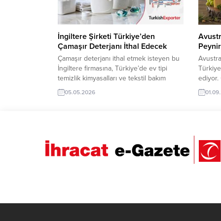
Şirketi, Çocuk Giyim Ürünleri...
EdecekG
İngiltere Şirketi Türkiye’den
Avustr
Çamaşır Deterjanı İthal Edecek
Peynir
Çamaşır deterjanı ithal etmek isteyen bu
Avustra
İngiltere firmasına, Türkiye’de ev tipi
Türkiye
temizlik kimyasalları ve tekstil bakım
ediyor.
çözümleri ile çamaşır deterjanı üreticisi
olan Tü
05.05.2026
01.09
veya tedarikçisi olan ihracatçı firmalar
gelen b
teklif sunabilirler. Yeni bir ihracat pazarı
olabilir
fırsatı olan bu alım ilanının iletişim
Turkish
bilgilerine TurkishExporter VIP üyeleri ile
verebil
TE üyelik kredisi sahibi ihracat şirketleri
ulaşabil
erişebilmektedir....
Taleple
Talepleri