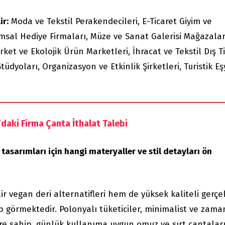
ir:
Moda ve Tekstil Perakendecileri, E-Ticaret Giyim ve
sal Hediye Firmaları, Müze ve Sanat Galerisi Mağazalar
rket ve Ekolojik Ürün Marketleri, İhracat ve Tekstil Dış T
Stüdyoları, Organizasyon ve Etkinlik Şirketleri, Turistik Eş
daki Firma Çanta İthalat Talebi
sarımları için hangi materyaller ve stil detayları ön
r vegan deri alternatifleri hem de yüksek kaliteli gerçe
lep görmektedir. Polonyalı tüketiciler, minimalist ve zama
ere sahip, günlük kullanıma uygun omuz ve sırt çantalar