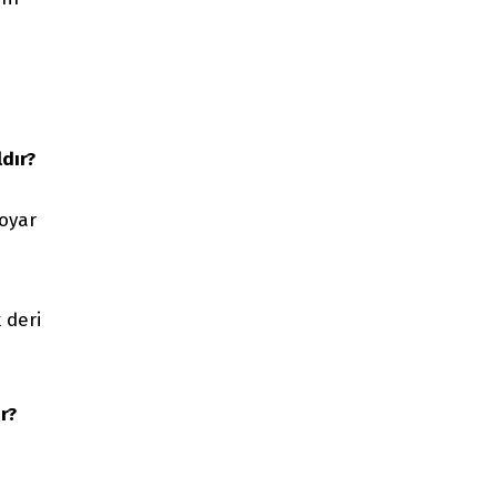
dır?
boyar
 deri
r?