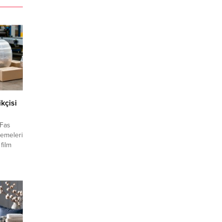
kçisi
 Fas
zemeleri
film
catçı
 ihracat
letişim
leri ile
ketleri