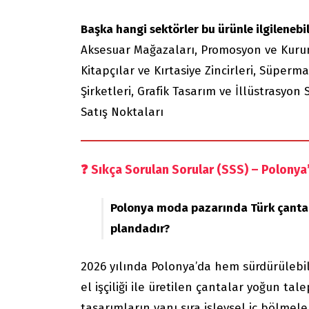
Başka hangi sektörler bu ürünle ilgilenebil
Aksesuar Mağazaları, Promosyon ve Kurum
Kitapçılar ve Kırtasiye Zincirleri, Süperma
Şirketleri, Grafik Tasarım ve İllüstrasyon 
Satış Noktaları
❓
Sıkça Sorulan Sorular (SSS) – Polonya’
Polonya moda pazarında Türk çanta ta
plandadır?
2026 yılında Polonya’da hem sürdürülebili
el işçiliği ile üretilen çantalar yoğun ta
tasarımların yanı sıra işlevsel iç bölmel