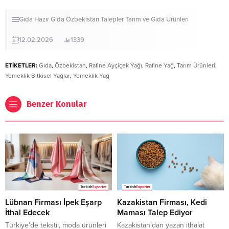
Gıda
Hazır Gıda
Özbekistan
Talepler
Tarım ve Gıda Ürünleri
12.02.2026
1339
ETİKETLER:
Gıda
,
Özbekistan
,
Rafine Ayçiçek Yağı
,
Rafine Yağ
,
Tarım Ürünleri
,
Yemeklik Bitkisel Yağlar
,
Yemeklik Yağ
Benzer Konular
Lübnan Firması İpek Eşarp
Kazakistan Firması, Kedi
İthal Edecek
Maması Talep Ediyor
Türkiye’de tekstil, moda ürünleri
Kazakistan’dan yazan ithalat