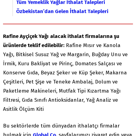
Tüm Yemeklik Yağlar İthalat Talepleri
Özbekistan’dan Gelen İthalat Talepleri
Rafine Ayçiçek Yağı
alacak ithalat firmalarına şu
ürünlerde teklif edilebilir:
Rafine Mısır ve Kanola
Yağı, Bitkisel Susuz Yağ ve Margarin, Buğday Unu ve
İrmik, Kuru Bakliyat ve Pirinç, Domates Salçası ve
Konserve Gıda, Beyaz Şeker ve Küp Şeker, Makarna
Çeşitleri, Pet Şişe ve Teneke Ambalaj, Dolum ve
Paketleme Makineleri, Mutfak Tipi Kızartma Yağı
Filtresi, Gıda Sınıfı Antioksidanlar, Yağ Analiz ve
Asitlik Ölçüm Kiti
Bu sektörlerde tüm dünyadan ithalatçı firmalar
bulmak için
Global Co.
sayfalarımızı ziyaret edin veya