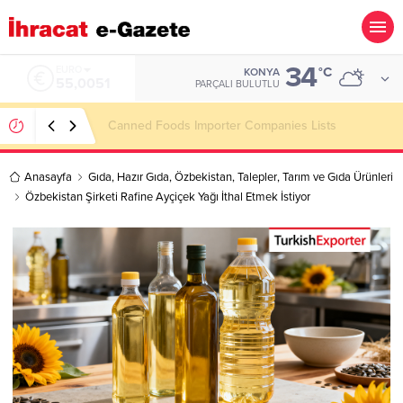
34
ALTIN
°C
KONYA
6.584,66
PARÇALI BULUTLU
Steel Doors Importer Companies Lists
Anasayfa
Gıda
,
Hazır Gıda
,
Özbekistan
,
Talepler
,
Tarım ve Gıda Ürünleri
Özbekistan Şirketi Rafine Ayçiçek Yağı İthal Etmek İstiyor