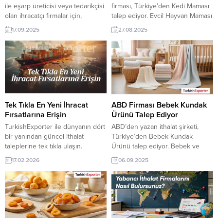
ile eşarp üreticisi veya tedarikçisi
firması, Türkiye’den Kedi Maması
olan ihracatçı firmalar için,
talep ediyor. Evcil Hayvan Maması
Lübnan’dan gelen ipek eşarp
üreticisi ve tedarikçisi olan Türk
17.09.2025
27.08.2025
ithalat talebi yeni bir ihracat pazarı
şirketler için yeni bir ihracat
fırsatı sunuyor. Bu alım ilanının
pazarı olabilir. Bu alım ilanın
iletişim bilgilerine yalnızca
detaylarına TE / VIP üyeleri cevap
TurkishExporter VIP üyeleri ile TE
verebilir. ? Talebin detaylarına
kredi sahibi üyelerimiz
buradan ulaşabilirsiniz Evcil
erişebilmektedir. ➤ Talebin
Hayvan Ürünleri İthalat
detaylarına buradan
TalepleriKazakistan’dan Gelen
ulaşabilirsiniz. Tüm Eşarp –
İthalat Talepleri Kedi Maması satın
Tek Tıkla En Yeni İhracat
ABD Firması Bebek Kundak
Türban İthalat
alacak...
Fırsatlarına Erişin
Ürünü Talep Ediyor
TalepleriLübnan’dan...
TurkishExporter ile dünyanın dört
ABD’den yazan ithalat şirketi,
bir yanından güncel ithalat
Türkiye’den Bebek Kundak
taleplerine tek tıkla ulaşın.
Ürünü talep ediyor. Bebek ve
Sektörünüze uygun alıcılarla
çocuk giyim ürünleri üreticisi olan
17.02.2026
06.09.2025
hızlıca bağlantı kurun, ihracatınızı
Türk şirketler için ABD’den gelen
büyütün ve yeni pazarlara
bu talep yeni bir ihracat pazarı
güvenle açılın. Güncel fırsatlar
olabilir. Bu alım ilanın detaylarına
her gün yenilenir. Günün Alım
TurkishExporter / VIP üyeleri
Taleplerinden Bazıları: İspanyol
cevap verebilir. ➤ Talebin
Firma, Türkiye’den Ütü Masası
detaylarına buradan